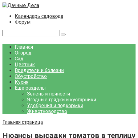
Перейти
к
Календарь садовода
контенту
Форум
Поиск:
Главная
Огород
Сад
Цветник
Вредители и болезни
Обустройство
Кухня
Еще разделы
Зелень и пряности
Ягодные грядки и кустарники
Удобрения и подкормки
Животноводство
Главная страница
Нюансы высадки томатов в теплицу