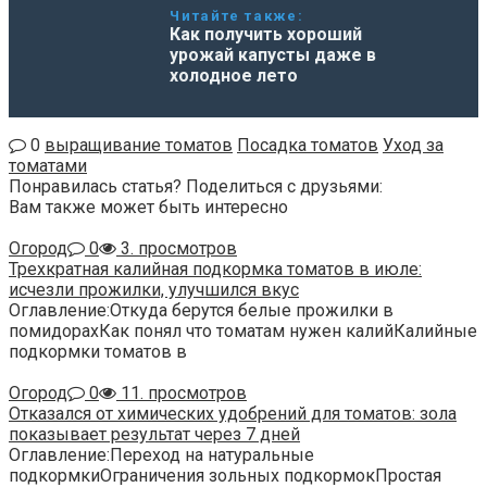
Читайте также:
Как получить хороший
урожай капусты даже в
холодное лето
0
выращивание томатов
Посадка томатов
Уход за
томатами
Понравилась статья? Поделиться с друзьями:
Вам также может быть интересно
Огород
0
3. просмотров
Трехкратная калийная подкормка томатов в июле:
исчезли прожилки, улучшился вкус
Оглавление:Откуда берутся белые прожилки в
помидорахКак понял что томатам нужен калийКалийные
подкормки томатов в
Огород
0
11. просмотров
Отказался от химических удобрений для томатов: зола
показывает результат через 7 дней
Оглавление:Переход на натуральные
подкормкиОграничения зольных подкормокПростая