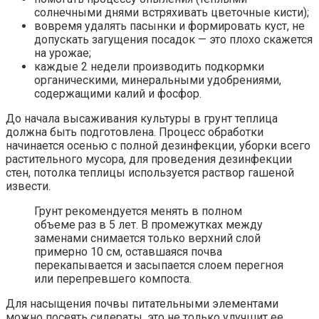
солнечными днями встряхивать цветочные кисти);
вовремя удалять пасынки и формировать куст, не
допускать загущения посадок — это плохо скажется
на урожае;
каждые 2 недели производить подкормки
органическими, минеральными удобрениями,
содержащими калий и фосфор.
До начала высаживания культуры в грунт теплица
должна быть подготовлена. Процесс обработки
начинается осенью с полной дезинфекции, уборки всего
растительного мусора, для проведения дезинфекции
стен, потолка теплицы используется раствор гашеной
извести.
Грунт рекомендуется менять в полном
объеме раз в 5 лет. В промежутках между
заменами снимается только верхний слой
примерно 10 см, оставшаяся почва
перекапывается и засыпается слоем перегноя
или перепревшего компоста.
Для насыщения почвы питательными элементами
можно посеять сидераты, это не только улучшит ее