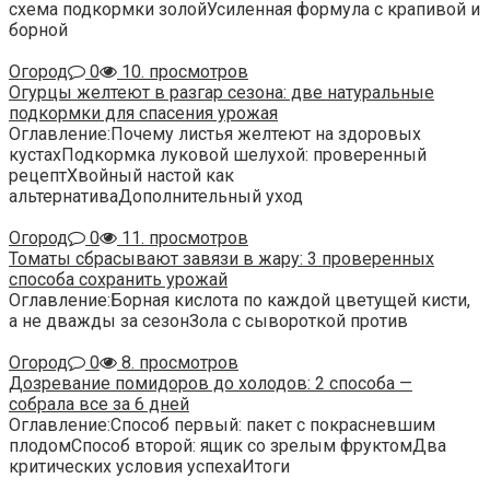
схема подкормки золойУсиленная формула с крапивой и
борной
Огород
0
10. просмотров
Огурцы желтеют в разгар сезона: две натуральные
подкормки для спасения урожая
Оглавление:Почему листья желтеют на здоровых
кустахПодкормка луковой шелухой: проверенный
рецептХвойный настой как
альтернативаДополнительный уход
Огород
0
11. просмотров
Томаты сбрасывают завязи в жару: 3 проверенных
способа сохранить урожай
Оглавление:Борная кислота по каждой цветущей кисти,
а не дважды за сезонЗола с сывороткой против
Огород
0
8. просмотров
Дозревание помидоров до холодов: 2 способа —
собрала все за 6 дней
Оглавление:Способ первый: пакет с покрасневшим
плодомСпособ второй: ящик со зрелым фруктомДва
критических условия успехаИтоги