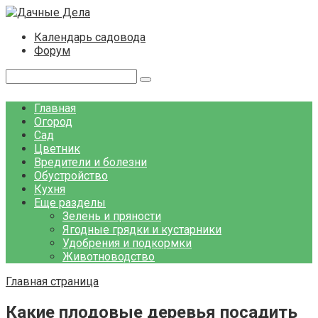
Перейти
к
Календарь садовода
контенту
Форум
Поиск:
Главная
Огород
Сад
Цветник
Вредители и болезни
Обустройство
Кухня
Еще разделы
Зелень и пряности
Ягодные грядки и кустарники
Удобрения и подкормки
Животноводство
Главная страница
Какие плодовые деревья посадить