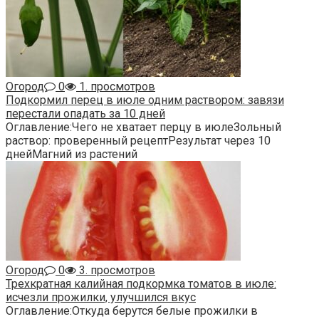
Огород
0
1. просмотров
Подкормил перец в июле одним раствором: завязи
перестали опадать за 10 дней
Оглавление:Чего не хватает перцу в июлеЗольный
раствор: проверенный рецептРезультат через 10
днейМагний из растений
Огород
0
3. просмотров
Трехкратная калийная подкормка томатов в июле:
исчезли прожилки, улучшился вкус
Оглавление:Откуда берутся белые прожилки в