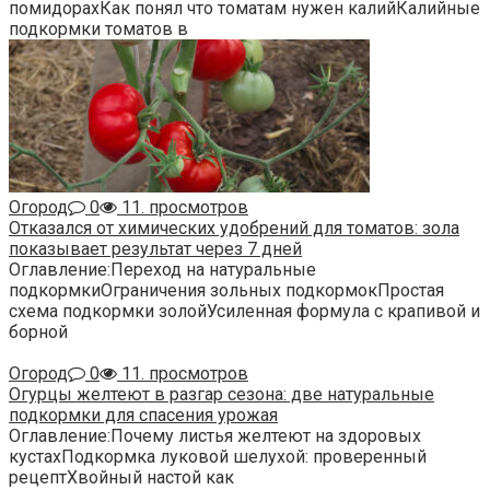
помидорахКак понял что томатам нужен калийКалийные
подкормки томатов в
Огород
0
11. просмотров
Отказался от химических удобрений для томатов: зола
показывает результат через 7 дней
Оглавление:Переход на натуральные
подкормкиОграничения зольных подкормокПростая
схема подкормки золойУсиленная формула с крапивой и
борной
Огород
0
11. просмотров
Огурцы желтеют в разгар сезона: две натуральные
подкормки для спасения урожая
Оглавление:Почему листья желтеют на здоровых
кустахПодкормка луковой шелухой: проверенный
рецептХвойный настой как