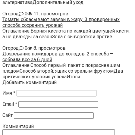
альтернативаДополнительный уход
Огород
0
11. просмотров
Томаты сбрасывают завязи в жару: 3 проверенных
способа сохранить урожай
Оглавление:Борная кислота по каждой цветущей кисти,
а не дважды за сезонЗола с сывороткой против
Огород
0
8. просмотров
Дозревание помидоров до холодов: 2 способа —
собрала все за 6 дней
Оглавление:Способ первый: пакет с покрасневшим
плодомСпособ второй: ящик со зрелым фруктомДва
критических условия успехаИтоги
Добавить комментарий
Имя
*
Email
*
Сайт
Комментарий