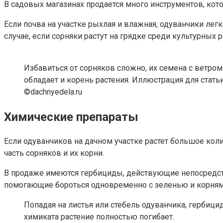
В садовых магазинах продается много инструментов, кот
Если почва на участке рыхлая и влажная, одуванчики лег
случае, если сорняки растут на грядке среди культурных 
Избавиться от сорняков сложно, их семена с ветро
обладает и корень растения. Иллюстрация для стать
©dachnyedela.ru
Химические препараты
Если одуванчиков на дачном участке растет большое ко
часть сорняков и их корни.
В продаже имеются гербициды, действующие непосредств
помогающие бороться одновременно с зеленью и корням
Попадая на листья или стебель одуванчика, гербици
химиката растение полностью погибает.