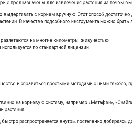
орые предназначены для извлечения растения из почвы вм
ко выдергивать с корнем вручную. Этот способ достаточно
растений. В качестве подсобного инструмента можно брать л
м разлетаются на многие километры, живучестью
и используется по стандартной лицензии
личество и справиться простыми методами с ними тяжело,
енно на корневую систему, например «Метафен», «Снайпе
и растения.
д быстро распространяется внутрь, постепенно добираясь д