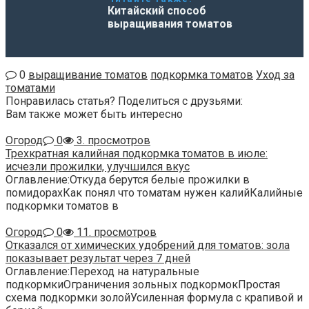
Китайский способ
выращивания томатов
0
выращивание томатов
подкормка томатов
Уход за
томатами
Понравилась статья? Поделиться с друзьями:
Вам также может быть интересно
Огород
0
3. просмотров
Трехкратная калийная подкормка томатов в июле:
исчезли прожилки, улучшился вкус
Оглавление:Откуда берутся белые прожилки в
помидорахКак понял что томатам нужен калийКалийные
подкормки томатов в
Огород
0
11. просмотров
Отказался от химических удобрений для томатов: зола
показывает результат через 7 дней
Оглавление:Переход на натуральные
подкормкиОграничения зольных подкормокПростая
схема подкормки золойУсиленная формула с крапивой и