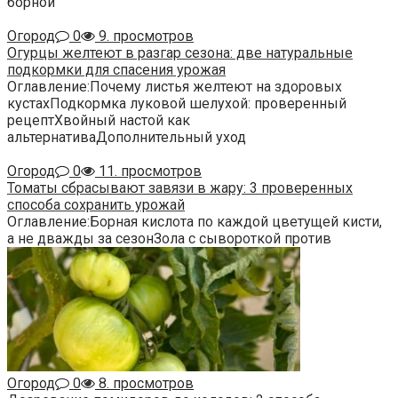
борной
Огород
0
9. просмотров
Огурцы желтеют в разгар сезона: две натуральные
подкормки для спасения урожая
Оглавление:Почему листья желтеют на здоровых
кустахПодкормка луковой шелухой: проверенный
рецептХвойный настой как
альтернативаДополнительный уход
Огород
0
11. просмотров
Томаты сбрасывают завязи в жару: 3 проверенных
способа сохранить урожай
Оглавление:Борная кислота по каждой цветущей кисти,
а не дважды за сезонЗола с сывороткой против
Огород
0
8. просмотров