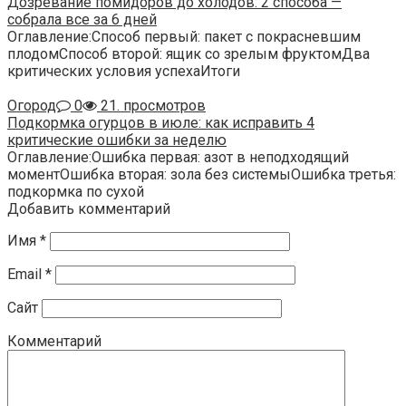
Дозревание помидоров до холодов: 2 способа —
собрала все за 6 дней
Оглавление:Способ первый: пакет с покрасневшим
плодомСпособ второй: ящик со зрелым фруктомДва
критических условия успехаИтоги
Огород
0
21. просмотров
Подкормка огурцов в июле: как исправить 4
критические ошибки за неделю
Оглавление:Ошибка первая: азот в неподходящий
моментОшибка вторая: зола без системыОшибка третья:
подкормка по сухой
Добавить комментарий
Имя
*
Email
*
Сайт
Комментарий