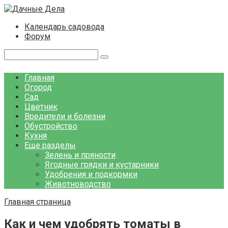
Перейти
к
Календарь садовода
контенту
Форум
Поиск:
Главная
Огород
Сад
Цветник
Вредители и болезни
Обустройство
Кухня
Еще разделы
Зелень и пряности
Ягодные грядки и кустарники
Удобрения и подкормки
Животноводство
Главная страница
Как и чем удобрять томаты в