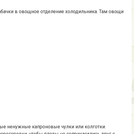
абачки в овощное отделение холодильника. Там овощи
арые ненужные капроновые чулки или колготки.
регородки, чтобы плоды не соприкасались друг с