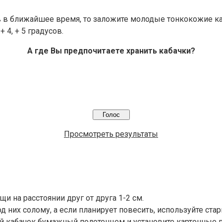
в в ближайшее время, то заложите молодые тонкокожие к
 4, + 5 градусов.
А где Вы предпочитаете хранить кабачки?
Просмотреть результаты
 на расстоянии друг от друга 1-2 см.
од них солому, а если планирует повесить, используйте ст
 кабачок бумажный полотенцем и установите картонные пе