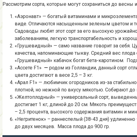
Рассмотрим сорта, которые могут сохраниться до весны и
«Аэронавт» — богатый витаминами и микроэлементам
виде. Отличаются насыщенным зеленым цветом и тонк
Садоводы любят этот сорт за его высокую урожайн
заболеваниям, легкую транспортабельность и хоро
«Грушевидный» — само название говорит за себя. Ц
качества, напоминающие тыкву. Средний вес плода 
«Грушевидный» кабачок богат бета-каротином. Подх
«Ассете F1»
—
родом из Голландии, данный сорт отл
цвета достигают в весе 2,5 – 3 кг.
«Арал F1» —
любимчик огородников из-за стабильно
плотной, но нежной по вкусу мякотью. Собирают до
«Желтоплодный» —
универсальный сорт, выведенный
достигает 1 кг, длиной до 20 см. Мякоть преимущес
– 2,5 процента, высокого содержания витамин и мин
«Негритенок» – раннеспелый (38-43 дня) удлиненн
до двух месяцев. Масса плода до 900 гр.