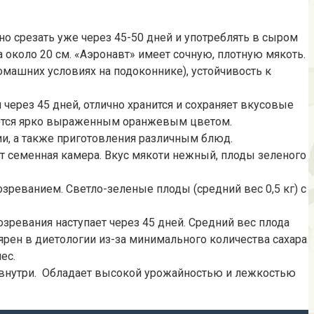
о срезать уже через 45-50 дней и употреблять в сыром
 около 20 см. «Аэронавт» имеет сочную, плотную мякоть.
машних условиях на подоконнике), устойчивость к
через 45 дней, отлично хранится и сохраняет вкусовые
ичается ярко выраженным оранжевым цветом.
ии, а также приготовления различным блюд.
ует семенная камера. Вкус мякоти нежный, плоды зеленого
реванием. Светло-зеленые плоды (средний вес 0,5 кг) с
зревания наступает через 45 дней. Средний вес плода
лярен в диетологии из-за минимального количества сахара
ес.
ю внутри. Обладает высокой урожайностью и лежкостью