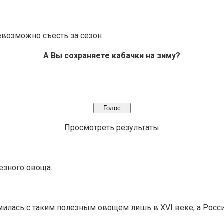
евозможно съесть за сезон
А Вы сохраняете кабачки на зиму?
Просмотреть результаты
езного овоща.
милась с таким полезным овощем лишь в XVI веке, а Росси