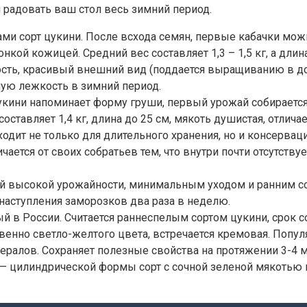
 радовать ваш стол весь зимний период.
и сорт цукини. После всхода семян, первые кабачки можн
ой кожицей. Средний вес составляет 1,3 – 1,5 кг, а длина
ость, красивый внешний вид (поддается выращиванию в до
шую лежкость в зимний период.
укини напоминает форму груши, первый урожай собирается 
составляет 1,4 кг, длина до 25 см, мякоть душистая, отл
одит не только для длительного хранения, но и консервац
ичается от своих собратьев тем, что внутри почти отсутств
й высокой урожайности, минимальным уходом и ранним соз
 наступления заморозков два раза в неделю.
 в России. Считается раннеспелым сортом цукини, срок со
твенно светло-желтого цвета, встречается кремовая. Попу
ералов. Сохраняет полезные свойства на протяжении 3-4 м
о — цилиндрической формы сорт с сочной зеленой мякоть