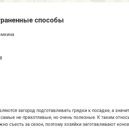
страненные способы
омкина
я
яются загород подготавливать грядки к посадке, а значит 
й самые не прихотливые, но очень полезные. К таким относ
о съесть за сезон, поэтому хозяйки заготавливают консе