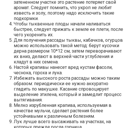
затененном участке это растение потеряет свой
аромат. Следует помнить, что укроп не любит
известь и золу, поэтому надо исключить такие
подкормки.
Чтобы тыквенные плоды начали наливаться
быстрее, следует прижать к земле ее плети, после
чего укоренить их.
Для получения рассады тыквы, кабачков, огурцов
можно использовать такой метод: берут кусочки
дерна размером 10*12 см, затем переворачивают
их вниз, делают в верхней части углубления и
кладут в них семена.
Настой крапивы нанесет вред кустам фасоли,
чеснока, гороха и лука.
Избежать высокого роста рассады можно таким
образом: периодически ее нужно аккуратно
гладить по макушке. Касание спровоцирует
выделение этилена, который и замедлит процесс
вытягивания.
Мелко изрубленная крапива, используемая в
качестве мульчи, сделает растения более
устойчивыми к различным болезням.
Лук лучше всего высаживать на участках, на
которых прежде росла горчица.