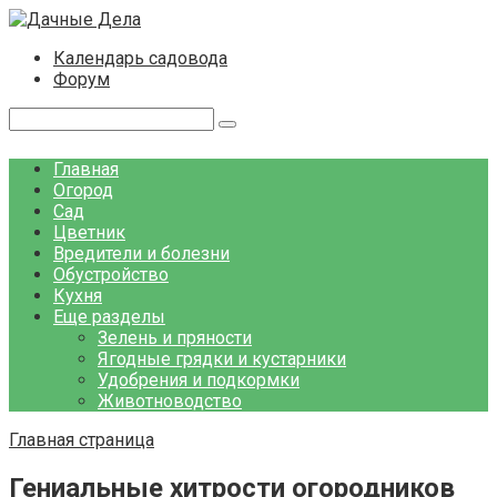
Перейти
к
Календарь садовода
контенту
Форум
Поиск:
Главная
Огород
Сад
Цветник
Вредители и болезни
Обустройство
Кухня
Еще разделы
Зелень и пряности
Ягодные грядки и кустарники
Удобрения и подкормки
Животноводство
Главная страница
Гениальные хитрости огородников