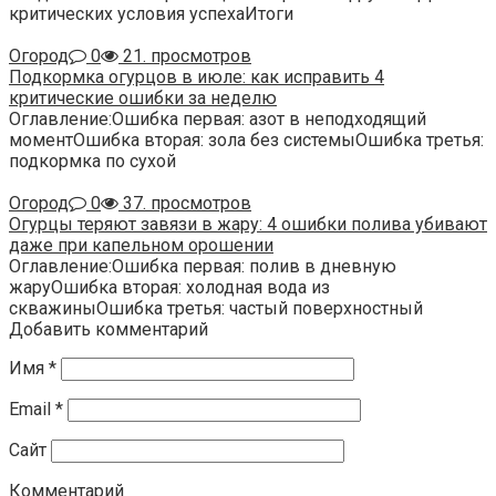
критических условия успехаИтоги
Огород
0
21. просмотров
Подкормка огурцов в июле: как исправить 4
критические ошибки за неделю
Оглавление:Ошибка первая: азот в неподходящий
моментОшибка вторая: зола без системыОшибка третья:
подкормка по сухой
Огород
0
37. просмотров
Огурцы теряют завязи в жару: 4 ошибки полива убивают
даже при капельном орошении
Оглавление:Ошибка первая: полив в дневную
жаруОшибка вторая: холодная вода из
скважиныОшибка третья: частый поверхностный
Добавить комментарий
Имя
*
Email
*
Сайт
Комментарий