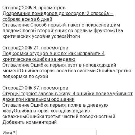
Огород
0
8. просмотров
Дозревание помидоров до холодов: 2 способа —
собрала все за 6 дней
Оглавление:Способ первый: пакет с покрасневшим
плодомСпособ второй: ящик со зрелым фруктомДва
критических условия успехаИтоги
Огород
0
21. просмотров
Подкормка огурцов в июле: как исправить 4
критические ошибки за неделю
Оглавление:Ошибка первая: азот в неподходящий
моментОшибка вторая: зола без системыОшибка третья:
подкормка по сухой
Огород
0
37. просмотров
Огурцы теряют завязи в жару: 4 ошибки полива убивают
даже при капельном орошении
Оглавление:Ошибка первая: полив в дневную
жаруОшибка вторая: холодная вода из
скважиныОшибка третья: частый поверхностный
Добавить комментарий
Имя
*