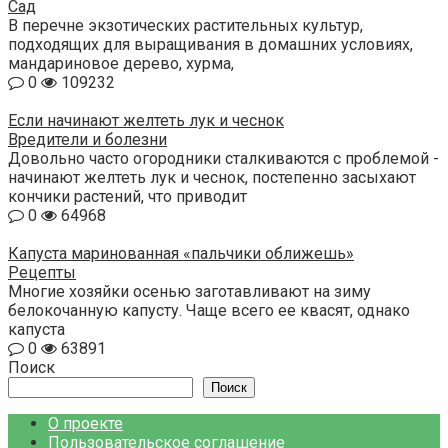
Сад
В перечне экзотических растительных культур,
подходящих для выращивания в домашних условиях,
мандариновое дерево, хурма,
0
109232
Если начинают желтеть лук и чеснок
Вредители и болезни
Довольно часто огородники сталкиваются с проблемой -
начинают желтеть лук и чеснок, постепенно засыхают
кончики растений, что приводит
0
64968
Капуста маринованная «пальчики оближешь»
Рецепты
Многие хозяйки осенью заготавливают на зиму
белокочанную капусту. Чаще всего ее квасят, однако
капуста
0
63891
Поиск
Поиск
О проекте
Пользовательское соглашение