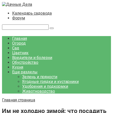
Перейти
к
Календарь садовода
контенту
Форум
Поиск:
Главная
Огород
Сад
Цветник
Вредители и болезни
Обустройство
Кухня
Еще разделы
Зелень и пряности
Ягодные грядки и кустарники
Удобрения и подкормки
Животноводство
Главная страница
Им не холодно зимой: что посадить