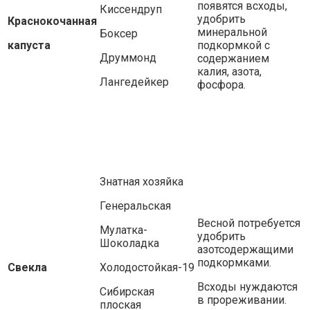
появятся всходы,
Киссендруп
удобрить
Краснокочанная
минеральной
Боксер
капуста
подкормкой с
Друммонд
содержанием
калия, азота,
Лангедейкер
фосфора.
Знатная хозяйка
Генеральская
Весной потребуется
Мулатка-
удобрить
Шоколадка
азотсодержащими
подкормками.
Свекла
Холодостойкая-19
Всходы нуждаются
Сибирская
в прореживании.
плоская