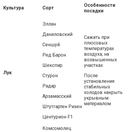
Особенности
Культура
Сорт
посадки
Эллан
Даниловский
Сажать при
плюсовых
Сеншуй
температурах
воздуха, на
Ред Барон
возвышенных
Шекспир
участках.
Лук
Стурон
После
установления
Радар
стабильных
холодов накрыть
Арзамасский
укрывным
материалом.
Штутгартен Ризен
Центурион F1
Комсомолец