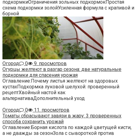
подкормкиОграничения зольных подкормокПростая
схема подкормки золойУсиленная формула с крапивой и
борной
Огород
0
9. просмотров
Огурцы желтеют в разгар сезона: две натуральные
подкормки для спасения урожая
Оглавление:Почему листья желтеют на здоровых
кустахПодкормка луковой шелухой: проверенный
рецептХвойный настой как
альтернативаДополнительный уход
Огород
0
11. просмотров
Томаты сбрасывают завязи в жару: 3 проверенных
способа сохранить урожай
Оглавление:Борная кислота по каждой цветущей кисти,
а не дважды за сезонЗола с сывороткой против