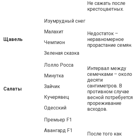
Не сажать после
крестоцветных.
Изумрудный снег
Малахит
Недостаток –
Щавель
неравномерное
Чемпион
прорастание семян.
Зеленая сказка
Лолло Росса
Интервал между
семечками
–
около
Минутка
десяти
сантиметров. В
Зайчик
Салаты
противном случае
Кучерявец
весной потребуется
прореживание
Одесский
всходов.
Премьер F1
Авангард F1
После того как