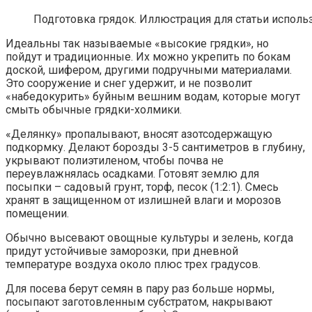
Подготовка грядок. Иллюстрация для статьи использ
Идеальны так называемые «высокие грядки», но
пойдут и традиционные. Их можно укрепить по бокам
доской, шифером, другими подручными материалами.
Это сооружение и снег удержит, и не позволит
«набедокурить» буйным вешним водам, которые могут
смыть обычные грядки-холмики.
«Делянку» пропалывают, вносят азотсодержащую
подкормку. Делают борозды 3-5 сантиметров в глубину,
укрывают полиэтиленом, чтобы почва не
переувлажнялась осадками. Готовят землю для
посыпки – садовый грунт, торф, песок (1:2:1). Смесь
хранят в защищенном от излишней влаги и морозов
помещении.
Обычно высевают овощные культуры и зелень, когда
придут устойчивые заморозки, при дневной
температуре воздуха около плюс трех градусов.
Для посева берут семян в пару раз больше нормы,
посыпают заготовленным субстратом, накрывают