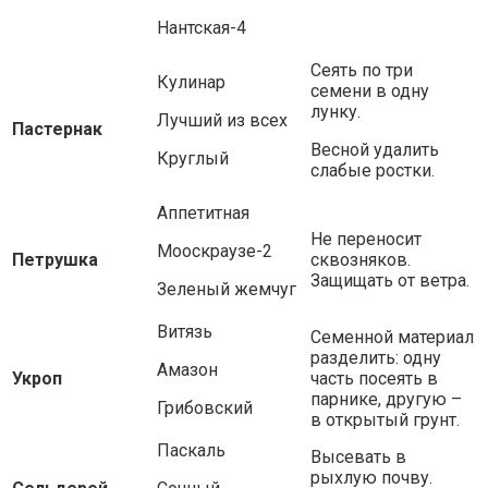
Нантская-4
Сеять по три
Кулинар
семени в одну
лунку.
Лучший из всех
Пастернак
Весной удалить
Круглый
слабые ростки.
Аппетитная
Не переносит
Мооскраузе-2
Петрушка
сквозняков.
Защищать от ветра.
Зеленый жемчуг
Витязь
Семенной материал
разделить: одну
Амазон
Укроп
часть посеять в
парнике, другую –
Грибовский
в открытый грунт.
Паскаль
Высевать в
рыхлую почву.