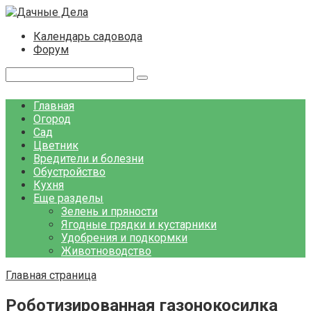
Перейти
к
Календарь садовода
контенту
Форум
Поиск:
Главная
Огород
Сад
Цветник
Вредители и болезни
Обустройство
Кухня
Еще разделы
Зелень и пряности
Ягодные грядки и кустарники
Удобрения и подкормки
Животноводство
Главная страница
Роботизированная газонокосилка