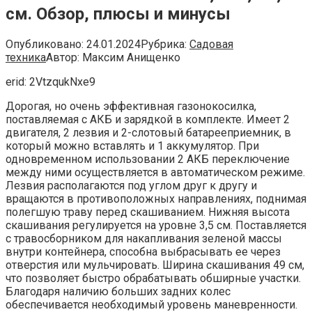
см. Обзор, плюсы и минусы
Опубликовано:
24.01.2024
Рубрика:
Садовая
техника
Автор:
Максим Анищенко
erid: 2VtzqukNxe9
Дорогая, но очень эффективная газонокосилка,
поставляемая с АКБ и зарядкой в комплекте. Имеет 2
двигателя, 2 лезвия и 2-слотовый батарееприемник, в
который можно вставлять и 1 аккумулятор. При
одновременном использовании 2 АКБ переключение
между ними осуществляется в автоматическом режиме.
Лезвия располагаются под углом друг к другу и
вращаются в противоположных направлениях, поднимая
полегшую траву перед скашиванием. Нижняя высота
скашивания регулируется на уровне 3,5 см. Поставляется
с травосборником для накапливания зеленой массы
внутри контейнера, способна выбрасывать ее через
отверстия или мульчировать. Ширина скашивания 49 см,
что позволяет быстро обрабатывать обширные участки.
Благодаря наличию больших задних колес
обеспечивается необходимый уровень маневренности.