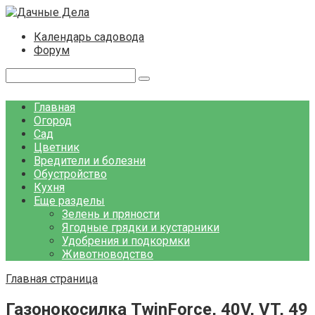
Перейти
к
Календарь садовода
контенту
Форум
Поиск:
Главная
Огород
Сад
Цветник
Вредители и болезни
Обустройство
Кухня
Еще разделы
Зелень и пряности
Ягодные грядки и кустарники
Удобрения и подкормки
Животноводство
Главная страница
Газонокосилка TwinForce, 40V, VT, 49