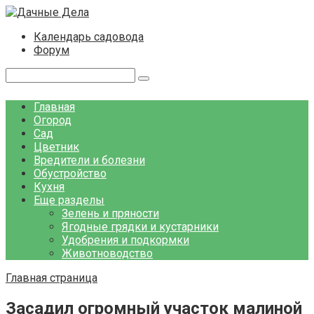
Перейти
к
Календарь садовода
контенту
Форум
Поиск:
Главная
Огород
Сад
Цветник
Вредители и болезни
Обустройство
Кухня
Еще разделы
Зелень и пряности
Ягодные грядки и кустарники
Удобрения и подкормки
Животноводство
Главная страница
Засадил огромный участок малиной