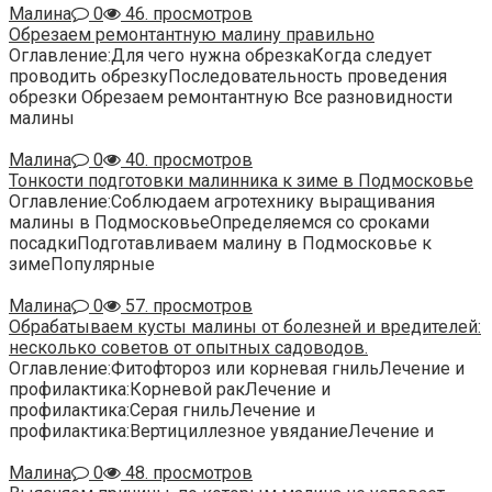
Малина
0
46. просмотров
Обрезаем ремонтантную малину правильно
Оглавление:Для чего нужна обрезкаКогда следует
проводить обрезкуПоследовательность проведения
обрезки Обрезаем ремонтантную Все разновидности
малины
Малина
0
40. просмотров
Тонкости подготовки малинника к зиме в Подмосковье
Оглавление:Соблюдаем агротехнику выращивания
малины в ПодмосковьеОпределяемся со сроками
посадкиПодготавливаем малину в Подмосковье к
зимеПопулярные
Малина
0
57. просмотров
Обрабатываем кусты малины от болезней и вредителей:
несколько советов от опытных садоводов.
Оглавление:Фитофтороз или корневая гнильЛечение и
профилактика:Корневой ракЛечение и
профилактика:Серая гнильЛечение и
профилактика:Вертициллезное увяданиеЛечение и
Малина
0
48. просмотров