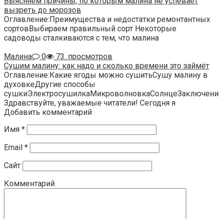
Выясняем причины, по которым малина не успевает
вызреть до морозов
Оглавление:Преимущества и недостатки ремонтантных
сортовВыбираем правильный сорт Некоторые
садоводы сталкиваются с тем, что малина
Малина
0
73. просмотров
Сушим малину: как надо и сколько времени это займёт
Оглавление:Какие ягоды можно сушитьСушу малину в
духовкеДругие способы
сушкиЭлектросушилкаМикроволновкаСолнцеЗаключени
Здравствуйте, уважаемые читатели! Сегодня я
Добавить комментарий
Имя
*
Email
*
Сайт
Комментарий