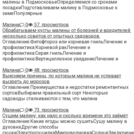
малины в ПодмосковьеОпределяемся со сроками
посадкиПодготавливаем малину в Подмосковье к
зимеПопулярные
Малина
0
57. просмотров
Обрабатываем кусты малины от болезней и вредителей:
несколько советов от опытных садоводов.
Оглавление:Фитофтороз или корневая гнильЛечение и
профилактика:Корневой ракЛечение и
профилактика:Серая гнильЛечение и
профилактика:Вертициллезное увяданиеЛечение и
Малина
0
48. просмотров
Выясняем причины, по которым малина не успевает
вызреть до морозов
Оглавление:Преимущества и недостатки ремонтантных
сортовВыбираем правильный сорт Некоторые
садоводы сталкиваются с тем, что малина
Малина
0
73. просмотров
Сушим малину: как надо и сколько времени это займёт
Оглавление:Какие ягоды можно сушитьСушу малину в
духовкеДругие способы
сушкиЭлектросушилкаМикроволновкаСолнцеЗаключени