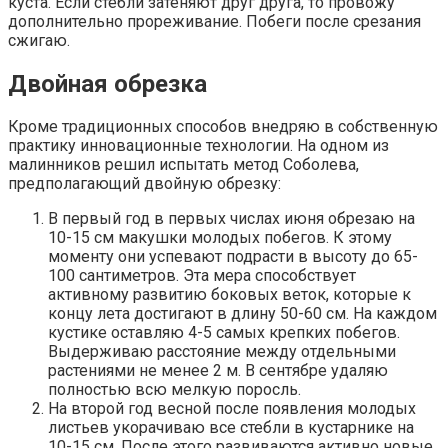
куста. Если стебли затеняют друг друга, то провожу
дополнительно прореживание. Побеги после срезания
сжигаю.
Двойная обрезка
Кроме традиционных способов внедряю в собственную
практику инновационные технологии. На одном из
малинников решил испытать метод Соболева,
предполагающий двойную обрезку:
В первый год в первых числах июня обрезаю на
10-15 см макушки молодых побегов. К этому
моменту они успевают подрасти в высоту до 65-
100 сантиметров. Эта мера способствует
активному развитию боковых веток, которые к
концу лета достигают в длину 50-60 см. На каждом
кустике оставляю 4-5 самых крепких побегов.
Выдерживаю расстояние между отдельными
растениями не менее 2 м. В сентябре удаляю
полностью всю мелкую поросль.
На второй год весной после появления молодых
листьев укорачиваю все стебли в кустарнике на
10-15 см. После этого развиваются активно новые