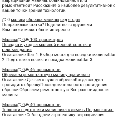
выращивании малины: обыкновенной или
ремонтантной? Расскажите о наиболее результативной с
вашей точки зрения технологии.
0
малина
обрезка малины
сад
ягоды
Понравилась статья? Поделиться с друзьями:
Вам также может быть интересно
Малина
0
103. просмотров
Посадка и уход за малиной весной: советы и
рекомендации
Оглавление:Шаг 1. Выбор места для посадки малиныШаг
2. Подготовка почвы и посадка малиныШаг 3.
Малина
0
46. просмотров
Обрезаем ремонтантную малину правильно
Оглавление:Для чего нужна обрезкаКогда следует
проводить обрезкуПоследовательность проведения
обрезки Обрезаем ремонтантную Все разновидности
малины
Малина
0
40. просмотров
Тонкости подготовки малинника к зиме в Подмосковье
Оглавление:Соблюдаем агротехнику выращивания