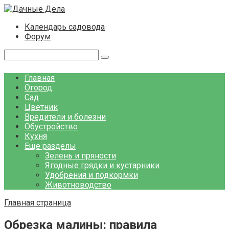
Перейти
к
Календарь садовода
контенту
Форум
Поиск:
Главная
Огород
Сад
Цветник
Вредители и болезни
Обустройство
Кухня
Еще разделы
Зелень и пряности
Ягодные грядки и кустарники
Удобрения и подкормки
Животноводство
Главная страница
Обрезка малины: правила