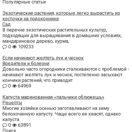
Популярные статьи
Экзотические растения, которые легко вырастить из
косточки на подоконнике
Сад
В перечне экзотических растительных культур,
подходящих для выращивания в домашних условиях,
мандариновое дерево, хурма,
0
109233
Если начинают желтеть лук и чеснок
Вредители и болезни
Довольно часто огородники сталкиваются с проблемой -
начинают желтеть лук и чеснок, постепенно засыхают
кончики растений, что приводит
0
64969
Капуста маринованная «пальчики оближешь»
Рецепты
Многие хозяйки осенью заготавливают на зиму
белокочанную капусту. Чаще всего ее квасят, однако
капуста
0
63891
Поиск