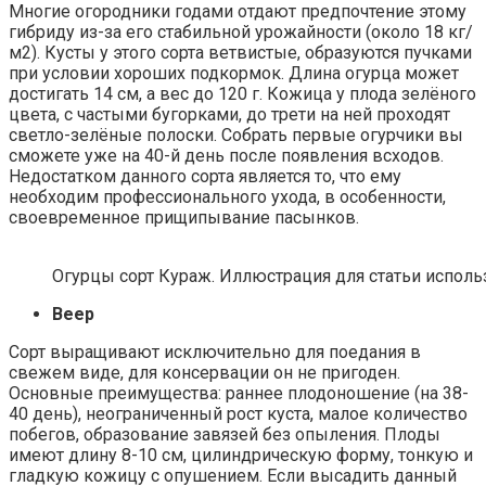
Многие огородники годами отдают предпочтение этому
гибриду из-за его стабильной урожайности (около 18 кг/
м2). Кусты у этого сорта ветвистые, образуются пучками
при условии хороших подкормок. Длина огурца может
достигать 14 см, а вес до 120 г. Кожица у плода зелёного
цвета, с частыми бугорками, до трети на ней проходят
светло-зелёные полоски. Собрать первые огурчики вы
сможете уже на 40-й день после появления всходов.
Недостатком данного сорта является то, что ему
необходим профессионального ухода, в особенности,
своевременное прищипывание пасынков.
Огурцы сорт Кураж. Иллюстрация для статьи использ
Веер
Сорт выращивают исключительно для поедания в
свежем виде, для консервации он не пригоден.
Основные преимущества: раннее плодоношение (на 38-
40 день), неограниченный рост куста, малое количество
побегов, образование завязей без опыления. Плоды
имеют длину 8-10 см, цилиндрическую форму, тонкую и
гладкую кожицу с опушением. Если высадить данный