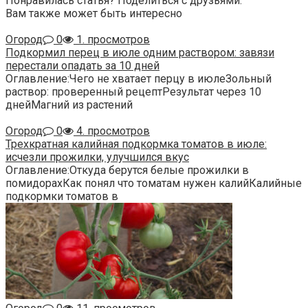
Понравилась статья? Поделиться с друзьями:
Вам также может быть интересно
Огород
0
1. просмотров
Подкормил перец в июле одним раствором: завязи
перестали опадать за 10 дней
Оглавление:Чего не хватает перцу в июлеЗольный
раствор: проверенный рецептРезультат через 10
днейМагний из растений
Огород
0
4. просмотров
Трехкратная калийная подкормка томатов в июле:
исчезли прожилки, улучшился вкус
Оглавление:Откуда берутся белые прожилки в
помидорахКак понял что томатам нужен калийКалийные
подкормки томатов в