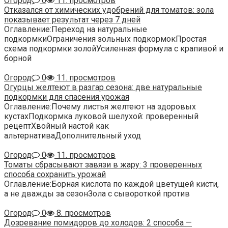
Огород
0
11. просмотров
Отказался от химических удобрений для томатов: зола
показывает результат через 7 дней
Оглавление:Переход на натуральные
подкормкиОграничения зольных подкормокПростая
схема подкормки золойУсиленная формула с крапивой и
борной
Огород
0
11. просмотров
Огурцы желтеют в разгар сезона: две натуральные
подкормки для спасения урожая
Оглавление:Почему листья желтеют на здоровых
кустахПодкормка луковой шелухой: проверенный
рецептХвойный настой как
альтернативаДополнительный уход
Огород
0
11. просмотров
Томаты сбрасывают завязи в жару: 3 проверенных
способа сохранить урожай
Оглавление:Борная кислота по каждой цветущей кисти,
а не дважды за сезонЗола с сывороткой против
Огород
0
8. просмотров
Дозревание помидоров до холодов: 2 способа —