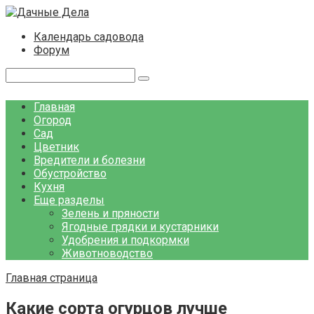
Перейти
к
Календарь садовода
контенту
Форум
Поиск:
Главная
Огород
Сад
Цветник
Вредители и болезни
Обустройство
Кухня
Еще разделы
Зелень и пряности
Ягодные грядки и кустарники
Удобрения и подкормки
Животноводство
Главная страница
Какие сорта огурцов лучше