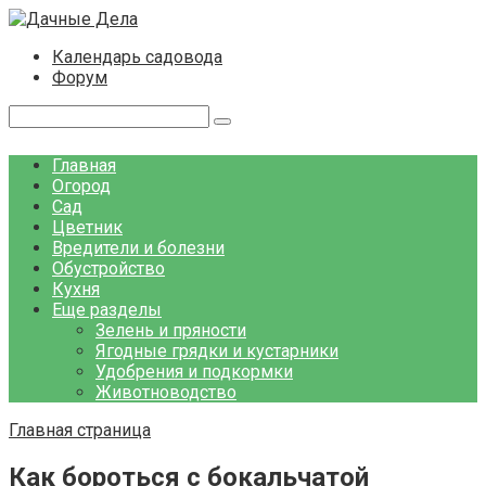
Перейти
к
Календарь садовода
контенту
Форум
Поиск:
Главная
Огород
Сад
Цветник
Вредители и болезни
Обустройство
Кухня
Еще разделы
Зелень и пряности
Ягодные грядки и кустарники
Удобрения и подкормки
Животноводство
Главная страница
Как бороться с бокальчатой