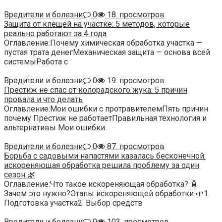
Вредители и болезни
0
18. просмотров
Защита от клещей на участке: 5 методов, которые
реально работают за 4 года
Оглавление:Почему химическая обработка участка —
пустая трата денегМеханическая защита — основа всей
системыРабота с
Вредители и болезни
0
19. просмотров
Престиж не спас от колорадского жука: 5 причин
провала и что делать
Оглавление:Мои ошибки с протравителемПять причин
почему Престиж не работаетПравильная технология и
альтернативы Мои ошибки
Вредители и болезни
0
87. просмотров
Борьба с садовыми напастями казалась бесконечной:
искореняющая обработка решила проблему за один
сезон 🌿
Оглавление:Что такое искореняющая обработка? 🧴
Зачем это нужно?Этапы искореняющей обработки 🌱1.
Подготовка участка2. Выбор средств
Вредители и болезни
0
103. просмотров