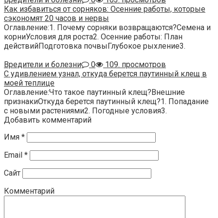
Как избавиться от сорняков: Осенние работы, которые
сэкономят 20 часов и нервы
Оглавление:1. Почему сорняки возвращаются?Семена и
корниУсловия для роста2. Осенние работы: План
действийПодготовка почвыГлубокое рыхление3.
Вредители и болезни
0
109. просмотров
С удивлением узнал, откуда берется паутинный клещ в
моей теплице
Оглавление:Что такое паутинный клещ?Внешние
признакиОткуда берется паутинный клещ?1. Попадание
с новыми растениями2. Погодные условия3.
Добавить комментарий
Имя
*
Email
*
Сайт
Комментарий