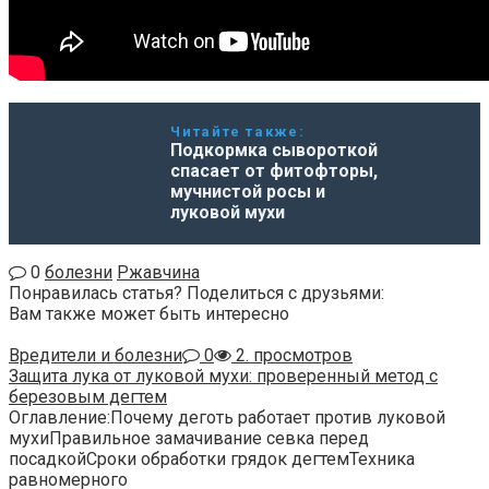
Читайте также:
Подкормка сывороткой
спасает от фитофторы,
мучнистой росы и
луковой мухи
0
болезни
Ржавчина
Понравилась статья? Поделиться с друзьями:
Вам также может быть интересно
Вредители и болезни
0
2. просмотров
Защита лука от луковой мухи: проверенный метод с
березовым дегтем
Оглавление:Почему деготь работает против луковой
мухиПравильное замачивание севка перед
посадкойСроки обработки грядок дегтемТехника
равномерного