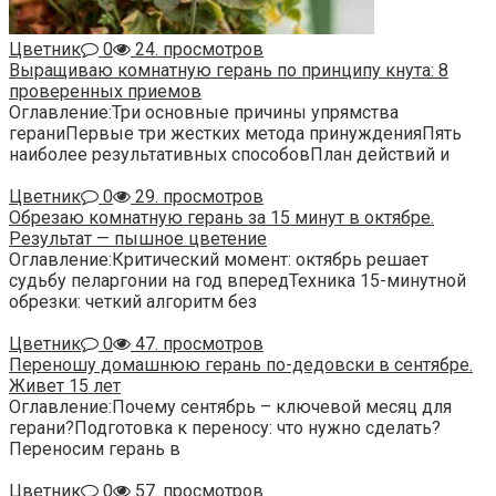
Цветник
0
24. просмотров
Выращиваю комнатную герань по принципу кнута: 8
проверенных приемов
Оглавление:Три основные причины упрямства
гераниПервые три жестких метода принужденияПять
наиболее результативных способовПлан действий и
Цветник
0
29. просмотров
Обрезаю комнатную герань за 15 минут в октябре.
Результат — пышное цветение
Оглавление:Критический момент: октябрь решает
судьбу пеларгонии на год впередТехника 15-минутной
обрезки: четкий алгоритм без
Цветник
0
47. просмотров
Переношу домашнюю герань по-дедовски в сентябре.
Живет 15 лет
Оглавление:Почему сентябрь – ключевой месяц для
герани?Подготовка к переносу: что нужно сделать?
Переносим герань в
Цветник
0
57. просмотров