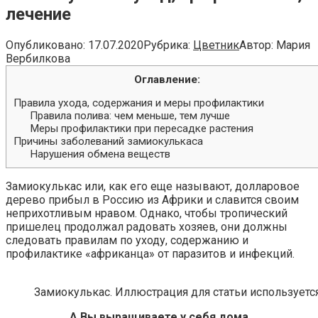
лечение
Опубликовано:
17.07.2020
Рубрика:
Цветник
Автор:
Мария
Вербилкова
Оглавление:
Правила ухода, содержания и меры профилактики
Правила полива: чем меньше, тем лучше
Меры профилактики при пересадке растения
Причины заболеваний замиокулькаса
Нарушения обмена веществ
Замиокулькас или, как его еще называют, долларовое
дерево прибыл в Россию из Африки и славится своим
неприхотливым нравом. Однако, чтобы тропический
пришелец продолжал радовать хозяев, они должны
следовать правилам по уходу, содержанию и
профилактике «африканца» от паразитов и инфекций
.
Замиокулькас. Иллюстрация для статьи используется
А Вы выращиваете у себя дома