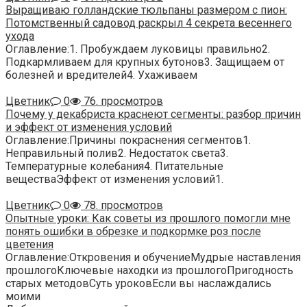
Выращиваю голландские тюльпаны размером с пион:
Потомственный садовод раскрыл 4 секрета весеннего
ухода
Оглавление:1. Пробуждаем луковицы правильно2.
Подкармливаем для крупных бутонов3. Защищаем от
болезней и вредителей4. Ухаживаем
Цветник
0
76. просмотров
Почему у декабриста краснеют сегменты: разбор причин
и эффект от изменения условий
Оглавление:Причины покраснения сегментов1.
Неправильный полив2. Недостаток света3.
Температурные колебания4. Питательные
веществаЭффект от изменения условий1.
Цветник
0
78. просмотров
Опытные уроки: Как советы из прошлого помогли мне
понять ошибки в обрезке и подкормке роз после
цветения
Оглавление:Откровения и обучениеМудрые наставления
прошлогоКлючевые находки из прошлогоПригодность
старых методовСуть уроковЕсли вы наслаждались
моими