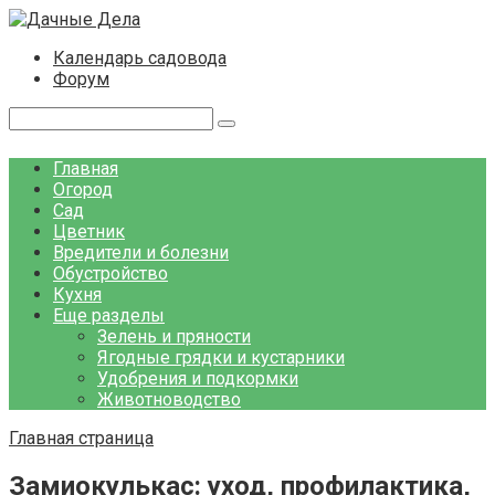
Перейти
к
Календарь садовода
контенту
Форум
Поиск:
Главная
Огород
Сад
Цветник
Вредители и болезни
Обустройство
Кухня
Еще разделы
Зелень и пряности
Ягодные грядки и кустарники
Удобрения и подкормки
Животноводство
Главная страница
Замиокулькас: уход, профилактика,