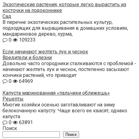
Экзотические растения, которые легко вырастить из
косточки на подоконнике
Сад
В перечне экзотических растительных культур,
подходящих для выращивания в домашних условиях,
мандариновое дерево, хурма,
0
109233
Если начинают желтеть лук и чеснок
Вредители и болезни
Довольно часто огородники сталкиваются с проблемой -
начинают желтеть лук и чеснок, постепенно засыхают
кончики растений, что приводит
0
64969
Капуста маринованная «пальчики оближешь»
Рецепты
Многие хозяйки осенью заготавливают на зиму
белокочанную капусту. Чаще всего ее квасят, однако
капуста
0
63891
Поиск
Поиск