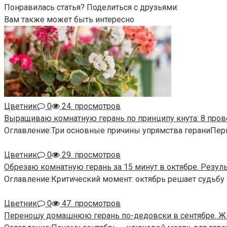
Понравилась статья? Поделиться с друзьями:
Вам также может быть интересно
Цветник
0
24. просмотров
Выращиваю комнатную герань по принципу кнута: 8 про
Оглавление:Три основные причины упрямства гераниПер
Цветник
0
29. просмотров
Обрезаю комнатную герань за 15 минут в октябре. Резул
Оглавление:Критический момент: октябрь решает судьбу 
Цветник
0
47. просмотров
Переношу домашнюю герань по-дедовски в сентябре. Жи