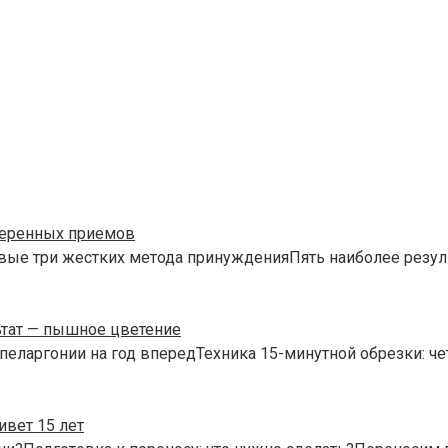
веренных приемов
вые три жестких метода принужденияПять наиболее резул
ьтат — пышное цветение
пеларгонии на год впередТехника 15-минутной обрезки: че
вет 15 лет