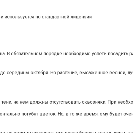
и используется по стандартной лицензии
а. В обязательном порядке необходимо успеть посадить р
до середины октября. Но растение, высаженное весной, л
 тени, на нем должны отсутствовать сквозняки. При необх
нтально погубят цветок. Но, в то же время, ему будет оче
, не стоит высаживать его возле березы, ольхи, липы, кл