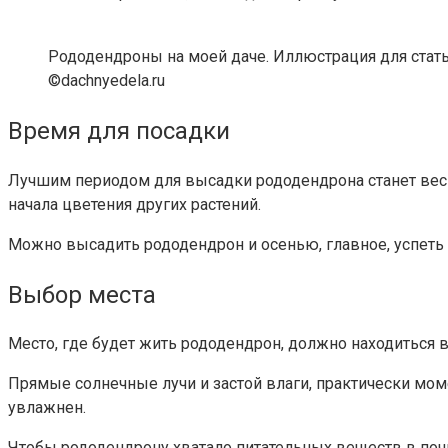
Рододендроны на моей даче. Иллюстрация для стать
©dachnyedela.ru
Время для посадки
Лучшим периодом для высадки рододендрона станет весн
начала цветения других растений.
Можно высадить рододендрон и осенью, главное, успеть 
Выбор места
Место, где будет жить рододендрон, должно находиться в
Прямые солнечные лучи и застой влаги, практически моме
увлажнен.
Чтобы рододендрону хватало питательных веществ в почве