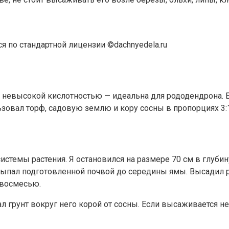
я по стандартной лицензии ©dachnyedela.ru
 невысокой кислотностью — идеальна для рододендрона. Ес
зовал торф, садовую землю и кору сосны в пропорциях 3:1
истемы растения. Я остановился на размере 70 см в глуби
сыпал подготовленной почвой до середины ямы. Высадил р
чвосмесью.
л грунт вокруг него корой от сосны. Если высаживается н