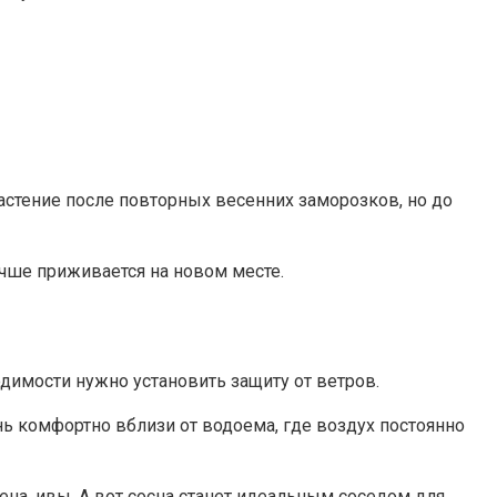
астение после повторных весенних заморозков, но до
учше приживается на новом месте.
одимости нужно установить защиту от ветров.
нь комфортно вблизи от водоема, где воздух постоянно
ена, ивы. А вот сосна станет идеальным соседом для