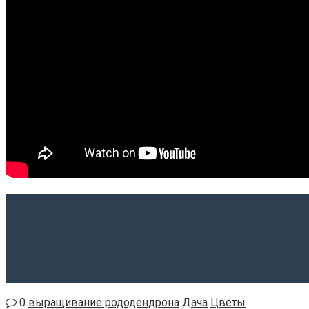
0
выращивание рододендрона
Дача
Цветы