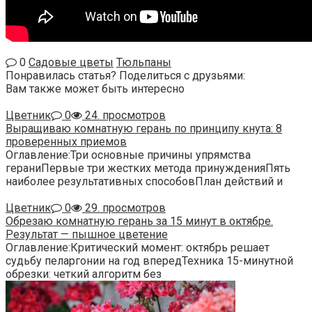
0
Садовые цветы
Тюльпаны
Понравилась статья? Поделиться с друзьями:
Вам также может быть интересно
Цветник
0
24. просмотров
Выращиваю комнатную герань по принципу кнута: 8
проверенных приемов
Оглавление:Три основные причины упрямства
гераниПервые три жестких метода принужденияПять
наиболее результативных способовПлан действий и
Цветник
0
29. просмотров
Обрезаю комнатную герань за 15 минут в октябре.
Результат — пышное цветение
Оглавление:Критический момент: октябрь решает
судьбу пеларгонии на год впередТехника 15-минутной
обрезки: четкий алгоритм без