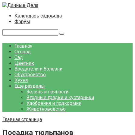
Перейти
к
Календарь садовода
контенту
Форум
Поиск:
Главная
Огород
Сад
Цветник
Вредители и болезни
Обустройство
Кухня
Еще разделы
Зелень и пряности
Ягодные грядки и кустарники
Удобрения и подкормки
Животноводство
Главная страница
Посадка тюльпанов