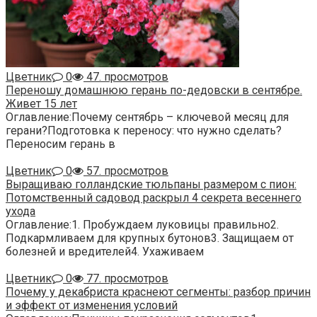
Цветник
0
47. просмотров
Переношу домашнюю герань по-дедовски в сентябре.
Живет 15 лет
Оглавление:Почему сентябрь – ключевой месяц для
герани?Подготовка к переносу: что нужно сделать?
Переносим герань в
Цветник
0
57. просмотров
Выращиваю голландские тюльпаны размером с пион:
Потомственный садовод раскрыл 4 секрета весеннего
ухода
Оглавление:1. Пробуждаем луковицы правильно2.
Подкармливаем для крупных бутонов3. Защищаем от
болезней и вредителей4. Ухаживаем
Цветник
0
77. просмотров
Почему у декабриста краснеют сегменты: разбор причин
и эффект от изменения условий