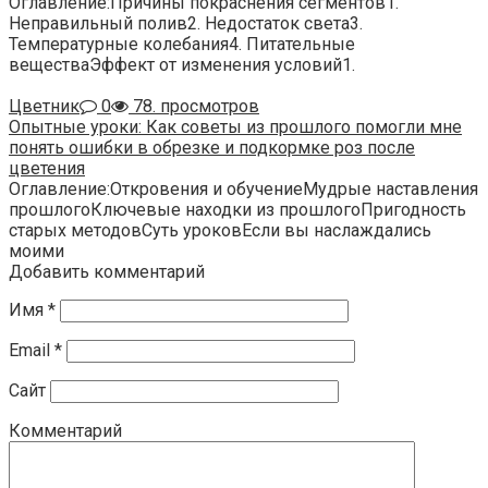
Оглавление:Причины покраснения сегментов1.
Неправильный полив2. Недостаток света3.
Температурные колебания4. Питательные
веществаЭффект от изменения условий1.
Цветник
0
78. просмотров
Опытные уроки: Как советы из прошлого помогли мне
понять ошибки в обрезке и подкормке роз после
цветения
Оглавление:Откровения и обучениеМудрые наставления
прошлогоКлючевые находки из прошлогоПригодность
старых методовСуть уроковЕсли вы наслаждались
моими
Добавить комментарий
Имя
*
Email
*
Сайт
Комментарий