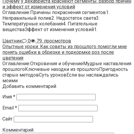
Почему у декабриста краснеют сегменты: разбор причин
и эффект от изменения условий
Оглавление:Причины покраснения сегментов1.
Неправильный полив2. Недостаток света3.
Температурные колебания4. Питательные
веществаЭффект от изменения условий1.
Цветник
0
79. просмотров
Опытные уроки: Как советы из прошлого помогли мне
понять ошибки в обрезке и подкормке роз после
цветения
Оглавление:Откровения и обучениеМудрые наставления
прошлогоКлючевые находки из прошлогоПригодность
старых методовСуть уроковЕсли вы наслаждались
моими
Добавить комментарий
Имя
*
Email
*
Сайт
Комментарий