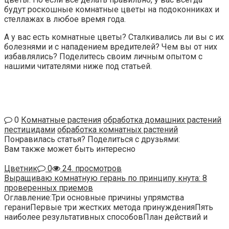
будут роскошные комнатные цветы на подоконниках и
стеллажах в любое время года.
А у вас есть комнатные цветы? Сталкивались ли вы с их
болезнями и с нападением вредителей? Чем вы от них
избавлялись? Поделитесь своим личным опытом с
нашими читателями ниже под статьей.
0
Комнатные растения
обработка домашних растений
пестицидами
обработка комнатных растений
Понравилась статья? Поделиться с друзьями:
Вам также может быть интересно
Цветник
0
24. просмотров
Выращиваю комнатную герань по принципу кнута: 8
проверенных приемов
Оглавление:Три основные причины упрямства
гераниПервые три жестких метода принужденияПять
наиболее результативных способовПлан действий и