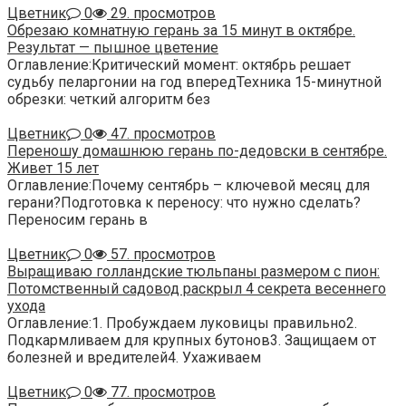
Цветник
0
29. просмотров
Обрезаю комнатную герань за 15 минут в октябре.
Результат — пышное цветение
Оглавление:Критический момент: октябрь решает
судьбу пеларгонии на год впередТехника 15-минутной
обрезки: четкий алгоритм без
Цветник
0
47. просмотров
Переношу домашнюю герань по-дедовски в сентябре.
Живет 15 лет
Оглавление:Почему сентябрь – ключевой месяц для
герани?Подготовка к переносу: что нужно сделать?
Переносим герань в
Цветник
0
57. просмотров
Выращиваю голландские тюльпаны размером с пион:
Потомственный садовод раскрыл 4 секрета весеннего
ухода
Оглавление:1. Пробуждаем луковицы правильно2.
Подкармливаем для крупных бутонов3. Защищаем от
болезней и вредителей4. Ухаживаем
Цветник
0
77. просмотров