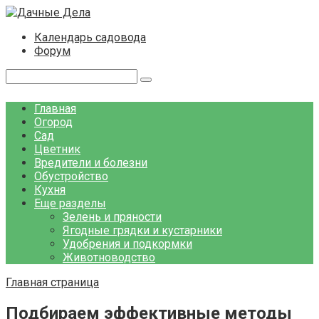
Перейти
к
Календарь садовода
контенту
Форум
Поиск:
Главная
Огород
Сад
Цветник
Вредители и болезни
Обустройство
Кухня
Еще разделы
Зелень и пряности
Ягодные грядки и кустарники
Удобрения и подкормки
Животноводство
Главная страница
Подбираем эффективные методы