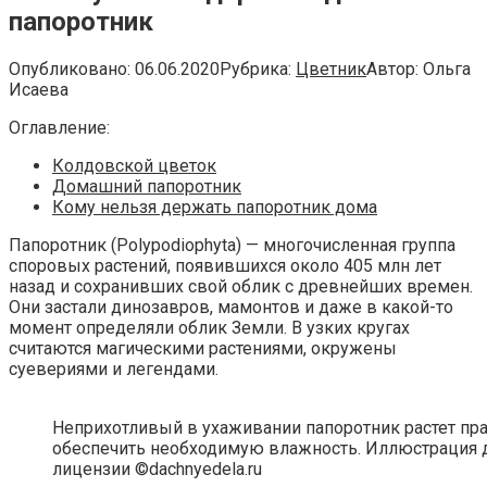
папоротник
Опубликовано:
06.06.2020
Рубрика:
Цветник
Автор:
Ольга
Исаева
Оглавление:
Колдовской цветок
Домашний папоротник
Кому нельзя держать папоротник дома
Папоротник (Polypodiophyta) — многочисленная группа
споровых растений, появившихся около 405 млн лет
назад и сохранивших свой облик с древнейших времен.
Они застали динозавров, мамонтов и даже в какой-то
момент определяли облик Земли. В узких кругах
считаются магическими растениями, окружены
суевериями и легендами.
Неприхотливый в ухаживании папоротник растет пра
обеспечить необходимую влажность. Иллюстрация дл
лицензии ©dachnyedela.ru