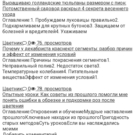
Выращиваю голландские тюльпаны размером с пион:
Потомственный садовод раскрыл 4 секрета весеннего
ухода
Оглавление:1. Пробуждаем луковицы правильно2.
Подкармливаем для крупных бутонов3. Защищаем от
болезней и вредителей4. Ухаживаем
Цветник
0
76. просмотров
Почему у декабриста краснеют сегменты: разбор причин
и эффект от изменения условий
Оглавление:Причины покраснения сегментов1.
Неправильный полив2. Недостаток света3.
Температурные колебания4. Питательные
веществаЭффект от изменения условий1.
Цветник
0
78. просмотров
Опытные уроки: Как советы из прошлого помогли мне
понять ошибки в обрезке и подкормке роз после
цветения
Оглавление:Откровения и обучениеМудрые наставления
прошлогоКлючевые находки из прошлогоПригодность
старых методовСуть уроковЕсли вы наслаждались
моими
Добавить комментарий