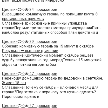
Вам также может быть интересно
Цветник
0
24. просмотров
Выращиваю комнатную герань по принципу кнута: 8
проверенных приемов
Оглавление:Три основные причины упрямства
гераниПервые три жестких метода принужденияПять
наиболее результативных способовПлан действий и
Цветник
0
29. просмотров
Обрезаю комнатную герань за 15 минут в октябре.
Результат — пышное цветение
Оглавление:Критический момент: октябрь решает
судьбу пеларгонии на год впередТехника 15-минутной
обрезки: четкий алгоритм без
Цветник
0
47. просмотров
Переношу домашнюю герань по-дедовски в сентябре.
Живет 15 лет
Оглавление:Почему сентябрь – ключевой месяц для
герани?Подготовка к переносу: что нужно сделать?
Переносим герань в
Цветник
0
57. просмотров