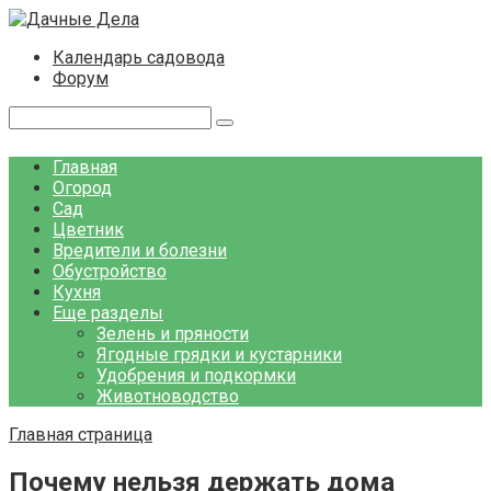
Перейти
к
Календарь садовода
контенту
Форум
Поиск:
Главная
Огород
Сад
Цветник
Вредители и болезни
Обустройство
Кухня
Еще разделы
Зелень и пряности
Ягодные грядки и кустарники
Удобрения и подкормки
Животноводство
Главная страница
Почему нельзя держать дома