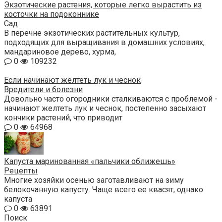
Экзотические растения, которые легко вырастить из
косточки на подоконнике
Сад
В перечне экзотических растительных культур,
подходящих для выращивания в домашних условиях,
мандариновое дерево, хурма,
0
109232
Если начинают желтеть лук и чеснок
Вредители и болезни
Довольно часто огородники сталкиваются с проблемой -
начинают желтеть лук и чеснок, постепенно засыхают
кончики растений, что приводит
0
64968
Капуста маринованная «пальчики оближешь»
Рецепты
Многие хозяйки осенью заготавливают на зиму
белокочанную капусту. Чаще всего ее квасят, однако
капуста
0
63891
Поиск