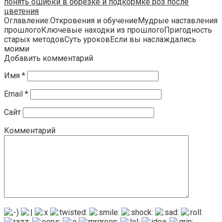
понять ошибки в обрезке и подкормке роз после
цветения
Оглавление:Откровения и обучениеМудрые наставления
прошлогоКлючевые находки из прошлогоПригодность
старых методовСуть уроковЕсли вы наслаждались
моими
Добавить комментарий
Имя
*
Email
*
Сайт
Комментарий