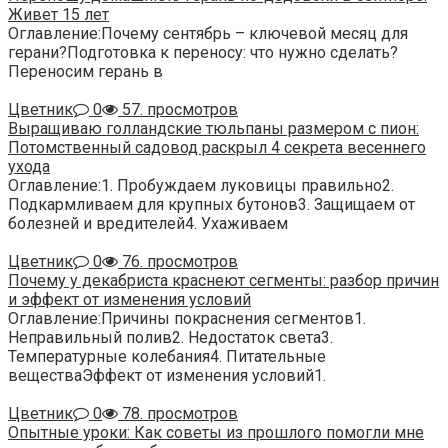
Живет 15 лет
Оглавление:Почему сентябрь – ключевой месяц для
герани?Подготовка к переносу: что нужно сделать?
Переносим герань в
Цветник
0
57. просмотров
Выращиваю голландские тюльпаны размером с пион:
Потомственный садовод раскрыл 4 секрета весеннего
ухода
Оглавление:1. Пробуждаем луковицы правильно2.
Подкармливаем для крупных бутонов3. Защищаем от
болезней и вредителей4. Ухаживаем
Цветник
0
76. просмотров
Почему у декабриста краснеют сегменты: разбор причин
и эффект от изменения условий
Оглавление:Причины покраснения сегментов1.
Неправильный полив2. Недостаток света3.
Температурные колебания4. Питательные
веществаЭффект от изменения условий1.
Цветник
0
78. просмотров
Опытные уроки: Как советы из прошлого помогли мне