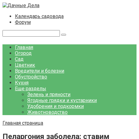
Перейти
к
Календарь садовода
контенту
Форум
Поиск:
Главная
Огород
Сад
Цветник
Вредители и болезни
Обустройство
Кухня
Еще разделы
Зелень и пряности
Ягодные грядки и кустарники
Удобрения и подкормки
Животноводство
Главная страница
Пеларгония заболела: ставим