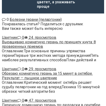
цветет, а ухаживать
проще
0
Болезни герани (пеларгонии)
Понравилась статья? Поделиться с друзьями:
Вам также может быть интересно
Цветник
0
24. просмотров
Выращиваю комнатную герань по принципу кнута: 8
проверенных приемов
Оглавление:Три основные причины упрямства
гераниПервые три жестких метода принужденияПять
наиболее результативных способовПлан действий и
Цветник
0
29. просмотров
Обрезаю комнатную герань за 15 минут в октябре.
Результат — пышное цветение
Оглавление:Критический момент: октябрь решает
судьбу пеларгонии на год впередТехника 15-минутной
обрезки: четкий алгоритм без
Цветник
0
47. просмотров
Переношу домашнюю герань по-дедовски в сентябре.