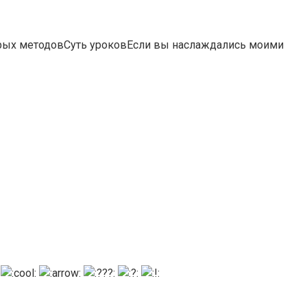
рых методовСуть уроковЕсли вы наслаждались моими