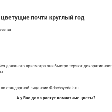
 цветущие почти круглый год
Исаева
ез должного присмотра они быстро теряют декоративность
ды.
по стандартной лицензии ©dachnyedela.ru
А у Вас дома растут комнатные цветы?