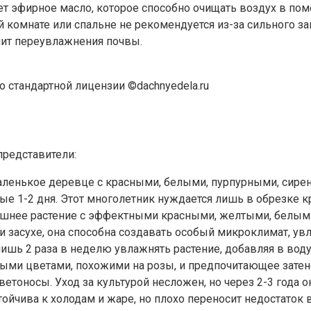
ет эфирное масло, которое способно очищать воздух в п
й комнате или спальне не рекомендуется из-за сильного за
пит переувлажнения почвы.
о стандартной лицензии ©dachnyedela.ru
представители:
й маленькое деревце с красными, белыми, пурпурными, си
е 1-2 дня. Этот многолетник нуждается лишь в обрезке кр
машнее растение с эффектными красными, желтыми, белым
 и засухе, она способна создавать особый микроклимат, ув
ишь 2 раза в неделю увлажнять растение, добавляя в вод
ными цветами, похожими на розы, и предпочитающее затен
ветоносы. Уход за культурой несложен, но через 2-3 года 
йчива к холодам и жаре, но плохо переносит недостаток в