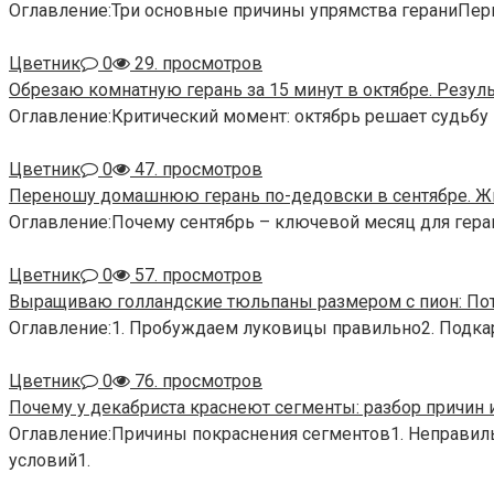
Оглавление:Три основные причины упрямства гераниПер
Цветник
0
29. просмотров
Обрезаю комнатную герань за 15 минут в октябре. Резул
Оглавление:Критический момент: октябрь решает судьбу 
Цветник
0
47. просмотров
Переношу домашнюю герань по-дедовски в сентябре. Жи
Оглавление:Почему сентябрь – ключевой месяц для гера
Цветник
0
57. просмотров
Выращиваю голландские тюльпаны размером с пион: Пот
Оглавление:1. Пробуждаем луковицы правильно2. Подка
Цветник
0
76. просмотров
Почему у декабриста краснеют сегменты: разбор причин 
Оглавление:Причины покраснения сегментов1. Неправил
условий1.