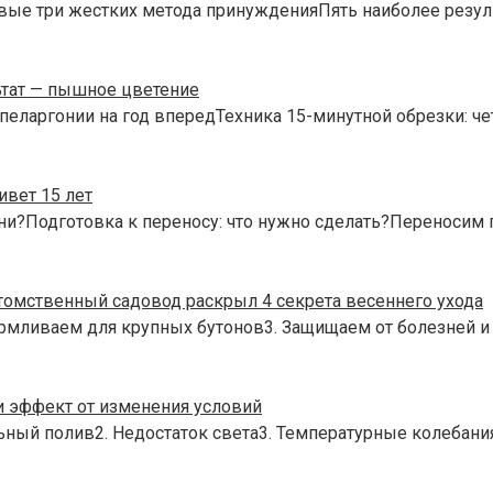
вые три жестких метода принужденияПять наиболее резул
ьтат — пышное цветение
пеларгонии на год впередТехника 15-минутной обрезки: че
вет 15 лет
ни?Подготовка к переносу: что нужно сделать?Переносим 
омственный садовод раскрыл 4 секрета весеннего ухода
рмливаем для крупных бутонов3. Защищаем от болезней и
и эффект от изменения условий
ьный полив2. Недостаток света3. Температурные колебан