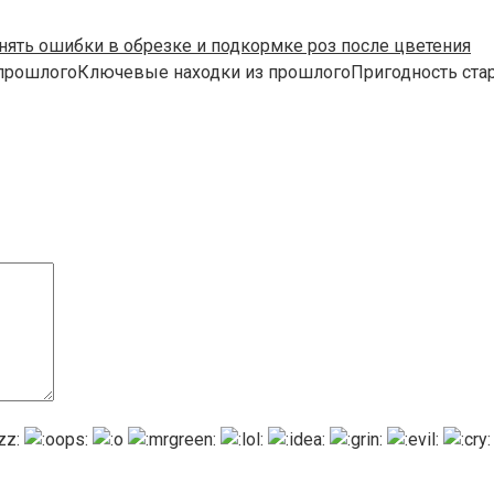
нять ошибки в обрезке и подкормке роз после цветения
 прошлогоКлючевые находки из прошлогоПригодность ста