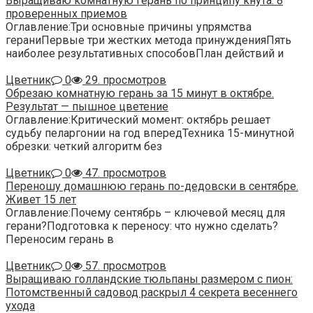
Выращиваю комнатную герань по принципу кнута: 8
проверенных приемов
Оглавление:Три основные причины упрямства
гераниПервые три жестких метода принужденияПять
наиболее результативных способовПлан действий и
Цветник
0
29. просмотров
Обрезаю комнатную герань за 15 минут в октябре.
Результат — пышное цветение
Оглавление:Критический момент: октябрь решает
судьбу пеларгонии на год впередТехника 15-минутной
обрезки: четкий алгоритм без
Цветник
0
47. просмотров
Переношу домашнюю герань по-дедовски в сентябре.
Живет 15 лет
Оглавление:Почему сентябрь – ключевой месяц для
герани?Подготовка к переносу: что нужно сделать?
Переносим герань в
Цветник
0
57. просмотров
Выращиваю голландские тюльпаны размером с пион:
Потомственный садовод раскрыл 4 секрета весеннего
ухода