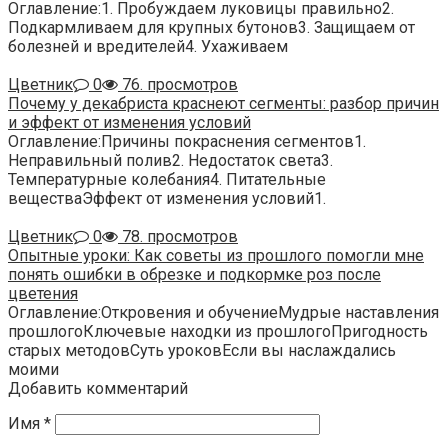
Оглавление:1. Пробуждаем луковицы правильно2.
Подкармливаем для крупных бутонов3. Защищаем от
болезней и вредителей4. Ухаживаем
Цветник
0
76. просмотров
Почему у декабриста краснеют сегменты: разбор причин
и эффект от изменения условий
Оглавление:Причины покраснения сегментов1.
Неправильный полив2. Недостаток света3.
Температурные колебания4. Питательные
веществаЭффект от изменения условий1.
Цветник
0
78. просмотров
Опытные уроки: Как советы из прошлого помогли мне
понять ошибки в обрезке и подкормке роз после
цветения
Оглавление:Откровения и обучениеМудрые наставления
прошлогоКлючевые находки из прошлогоПригодность
старых методовСуть уроковЕсли вы наслаждались
моими
Добавить комментарий
Имя
*