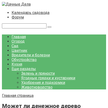
Перейти
к
Календарь садовода
контенту
Форум
Поиск:
Главная
Огород
Сад
Цветник
Вредители и болезни
Обустройство
Кухня
Еще разделы
Зелень и пряности
Ягодные грядки и кустарники
Удобрения и подкормки
Животноводство
Главная страница
Может ли денежное дерево