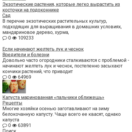
Экзотические растения, которые легко вырастить из
косточки на подоконнике
Сад
В перечне экзотических растительных культур,
подходящих для выращивания в домашних условиях,
мандариновое дерево, хурма,
0
109233
Если начинают желтеть лук и чеснок
Вредители и болезни
Довольно часто огородники сталкиваются с проблемой -
начинают желтеть лук и чеснок, постепенно засыхают
кончики растений, что приводит
0
64969
Капуста маринованная «пальчики оближешь»
Рецепты
Многие хозяйки осенью заготавливают на зиму
белокочанную капусту. Чаще всего ее квасят, однако
капуста
0
63891
Поиск