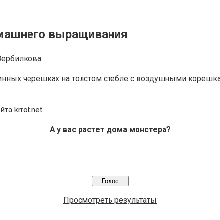
омашнего выращивания
Вербилкова
нных черешках на толстом стебле с воздушными корешкам
та krrot.net
А у вас растет дома монстера?
Просмотреть результаты