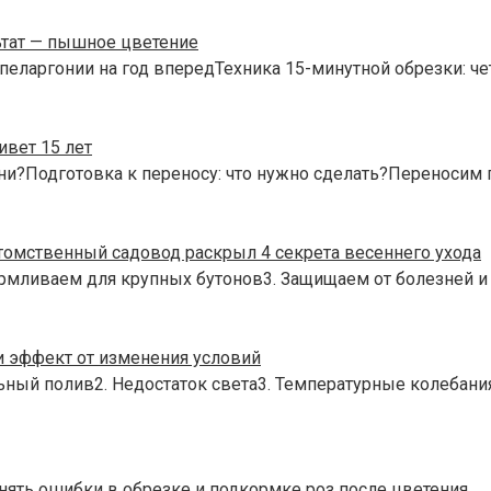
ьтат — пышное цветение
пеларгонии на год впередТехника 15-минутной обрезки: че
вет 15 лет
ни?Подготовка к переносу: что нужно сделать?Переносим 
омственный садовод раскрыл 4 секрета весеннего ухода
рмливаем для крупных бутонов3. Защищаем от болезней и
и эффект от изменения условий
ьный полив2. Недостаток света3. Температурные колебан
нять ошибки в обрезке и подкормке роз после цветения