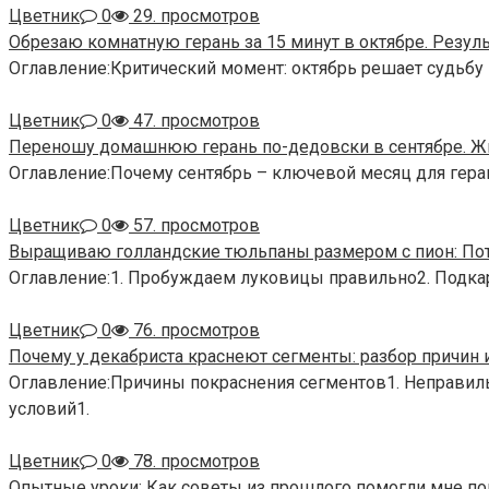
Цветник
0
29. просмотров
Обрезаю комнатную герань за 15 минут в октябре. Резул
Оглавление:Критический момент: октябрь решает судьбу 
Цветник
0
47. просмотров
Переношу домашнюю герань по-дедовски в сентябре. Жи
Оглавление:Почему сентябрь – ключевой месяц для гера
Цветник
0
57. просмотров
Выращиваю голландские тюльпаны размером с пион: Пот
Оглавление:1. Пробуждаем луковицы правильно2. Подка
Цветник
0
76. просмотров
Почему у декабриста краснеют сегменты: разбор причин 
Оглавление:Причины покраснения сегментов1. Неправил
условий1.
Цветник
0
78. просмотров
Опытные уроки: Как советы из прошлого помогли мне по