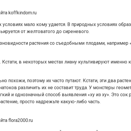
та koffkindom.ru
словиях мало кому удается. В природных условиях образу
рьируется от желтоватого до сиреневого.
азновидности растения со съедобными плодами, например «д
 Кстати, в некоторых местах лиану культивируют именно к
о похожи, поэтому их часто путают. Кстати, эти два расте
атоков различить их не составит труда. У монстеры геомет
гкий и однозначный способ выявления «ху из ху». Это сок 
астение, просто надрежьте какую-либо часть.
та flora2000.ru