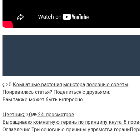
0
Комнатные растения
монстера
полезные советы
Понравилась статья? Поделиться с друзьями:
Вам также может быть интересно
Цветник
0
24. просмотров
Выращиваю комнатную герань по принципу кнута: 8 про
Оглавление:Три основные причины упрямства гераниПер