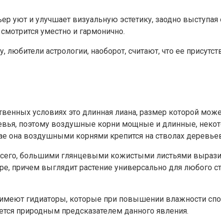
ер уют и улучшает визуальную эстетику, заодно выступая 
 смотрится уместно и гармонично.
юбители астрологии, наоборот, считают, что ее присутств
венных условиях это длинная лиана, размер которой может
евья, поэтому воздушные корни мощные и длинные, некото
чае она воздушными корнями крепится на стволах деревьев
е всего, большими глянцевыми кожистыми листьями выраз
е, причем выглядит растение универсально для любого ст
 имеют гидиаторы, которые при повышении влажности спо
ляется природным предсказателем данного явления.