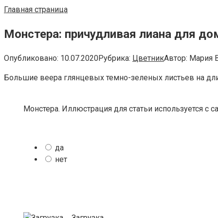
Главная страница
Монстера: причудливая лиана для д
Опубликовано:
10.07.2020
Рубрика:
Цветник
Автор:
Мария 
Большие веера глянцевых темно-зеленых листьев на дли
Монстера. Иллюстрация для статьи используется с сай
да
нет
Загрузка ...