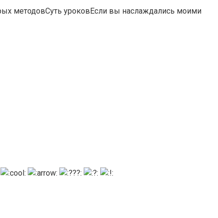
рых методовСуть уроковЕсли вы наслаждались моими