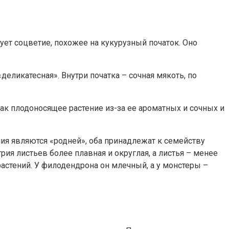
ет соцветие, похожее на кукурузный початок. Оно
еликатесная». Внутри початка – сочная мякоть, по
ак плодоносящее растение из-за ее ароматных и сочных и
ния являются «родней», оба принадлежат к семейству
рия листьев более плавная и округлая, а листья – менее
растений. У филодендрона он млечный, а у монстеры –