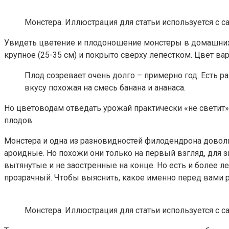
Монстера. Иллюстрация для статьи используется с сай
Увидеть цветение и плодоношение монстеры в домашних у
крупное (25-35 см) и покрыто сверху лепестком. Цвет ва
Плод созревает очень долго – примерно год. Есть р
вкусу похожая на смесь банана и ананаса.
Но цветоводам отведать урожай практически «не светит».
плодов.
Монстера и одна из разновидностей филодендрона довольн
ароидные. Но похожи они только на первый взгляд, для зн
вытянутые и не заостренные на конце. Но есть и более ле
прозрачный. Чтобы выяснить, какое именно перед вами р
Монстера. Иллюстрация для статьи используется с сай