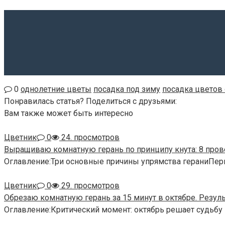
0
однолетние цветы
посадка под зиму
посадка цветов
Понравилась статья? Поделиться с друзьями:
Вам также может быть интересно
Цветник
0
24. просмотров
Выращиваю комнатную герань по принципу кнута: 8 про
Оглавление:Три основные причины упрямства гераниПер
Цветник
0
29. просмотров
Обрезаю комнатную герань за 15 минут в октябре. Резул
Оглавление:Критический момент: октябрь решает судьбу 