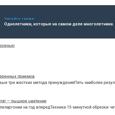
Читайте также:
Однолетники, которые на самом деле многолетники.
 осенью
веренных приемов
вые три жестких метода принужденияПять наиболее резул
ьтат — пышное цветение
пеларгонии на год впередТехника 15-минутной обрезки: че