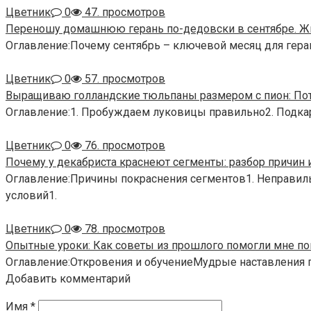
Цветник
0
47. просмотров
Переношу домашнюю герань по-дедовски в сентябре. Жи
Оглавление:Почему сентябрь – ключевой месяц для гера
Цветник
0
57. просмотров
Выращиваю голландские тюльпаны размером с пион: Пот
Оглавление:1. Пробуждаем луковицы правильно2. Подка
Цветник
0
76. просмотров
Почему у декабриста краснеют сегменты: разбор причин 
Оглавление:Причины покраснения сегментов1. Неправил
условий1.
Цветник
0
78. просмотров
Опытные уроки: Как советы из прошлого помогли мне по
Оглавление:Откровения и обучениеМудрые наставления
Добавить комментарий
Имя
*