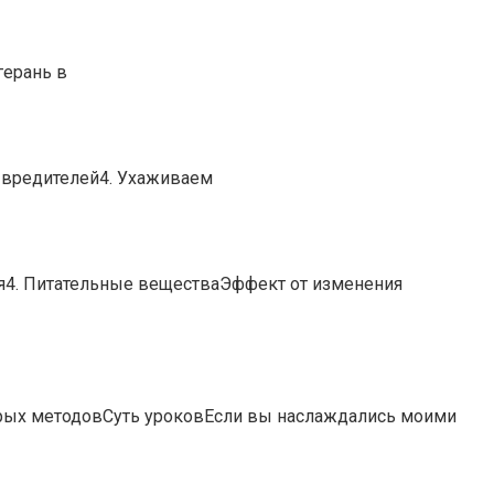
герань в
 вредителей4. Ухаживаем
ия4. Питательные веществаЭффект от изменения
рых методовСуть уроковЕсли вы наслаждались моими