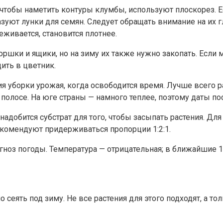
тобы наметить контуры клумбы, используют плоскорез. Ес
зуют лунки для семян. Следует обращать внимание на их г
живается, становится плотнее.
горшки и ящики, но на зиму их также нужно закопать. Если
ить в цветник.
 уборки урожая, когда освободится время. Лучше всего ра
полосе. На юге страны — намного теплее, поэтому даты по
надобится субстрат для того, чтобы засыпать растения. Дл
комендуют придерживаться пропорции 1:2:1.
ноз погоды. Температура — отрицательная; в ближайшие 1
еять под зиму. Не все растения для этого подходят, а толь