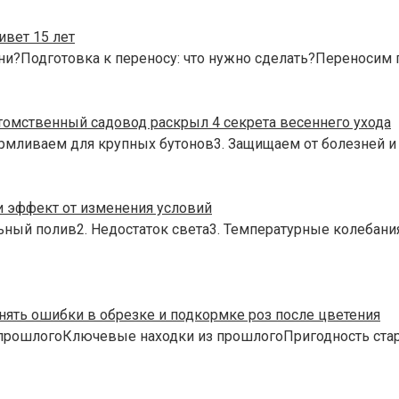
вет 15 лет
ни?Подготовка к переносу: что нужно сделать?Переносим 
омственный садовод раскрыл 4 секрета весеннего ухода
рмливаем для крупных бутонов3. Защищаем от болезней и
и эффект от изменения условий
ьный полив2. Недостаток света3. Температурные колебан
нять ошибки в обрезке и подкормке роз после цветения
 прошлогоКлючевые находки из прошлогоПригодность ста