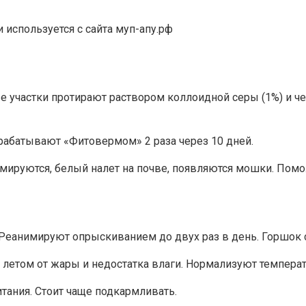
используется с сайта муп-апу.рф
ые участки протирают раствором коллоидной серы (1%) и ч
брабатывают «Фитовермом» 2 раза через 10 дней.
рмируются, белый налет на почве, появляются мошки. Пом
 Реанимируют опрыскиванием до двух раз в день. Горшок с
 летом от жары и недостатка влаги. Нормализуют температ
тания. Стоит чаще подкармливать.