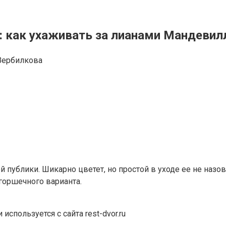
: как ухаживать за лианами Мандевил
Вербилкова
й публики. Шикарно цветет, но простой в уходе ее не на
горшечного варианта.
спользуется с сайта rest-dvor.ru