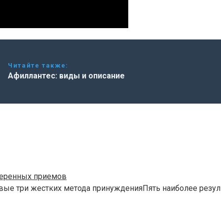
Читайте также:
Афиллантес: виды и описание
веренных приемов
вые три жестких метода принужденияПять наиболее резул