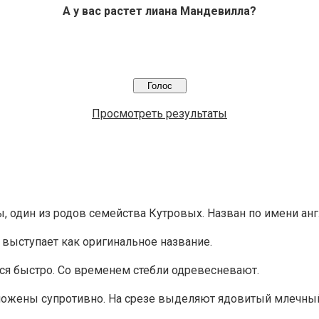
А у вас растет лиана Мандевилла?
Просмотреть результаты
, один из родов семейства Кутровых. Назван по имени ан
о выступает как оригинальное название.
ся быстро. Со временем стебли одревесневают.
оложены супротивно. На срезе выделяют ядовитый млечный