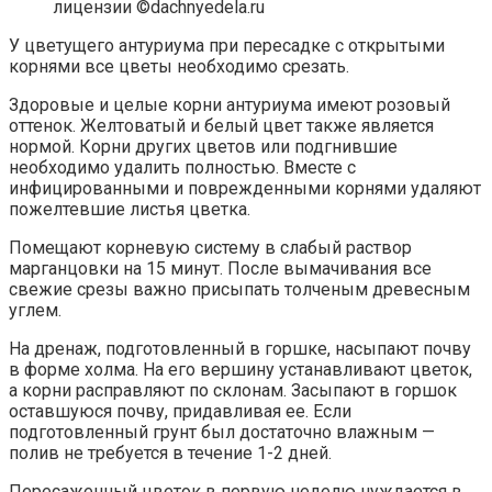
лицензии ©dachnyedela.ru
У цветущего антуриума при пересадке с открытыми
корнями все цветы необходимо срезать.
Здоровые и целые корни антуриума имеют розовый
оттенок. Желтоватый и белый цвет также является
нормой. Корни других цветов или подгнившие
необходимо удалить полностью. Вместе с
инфицированными и поврежденными корнями удаляют
пожелтевшие листья цветка.
Помещают корневую систему в слабый раствор
марганцовки на 15 минут. После вымачивания все
свежие срезы важно присыпать толченым древесным
углем.
На дренаж, подготовленный в горшке, насыпают почву
в форме холма. На его вершину устанавливают цветок,
а корни расправляют по склонам. Засыпают в горшок
оставшуюся почву, придавливая ее. Если
подготовленный грунт был достаточно влажным —
полив не требуется в течение 1-2 дней.
Пересаженный цветок в первую неделю нуждается в