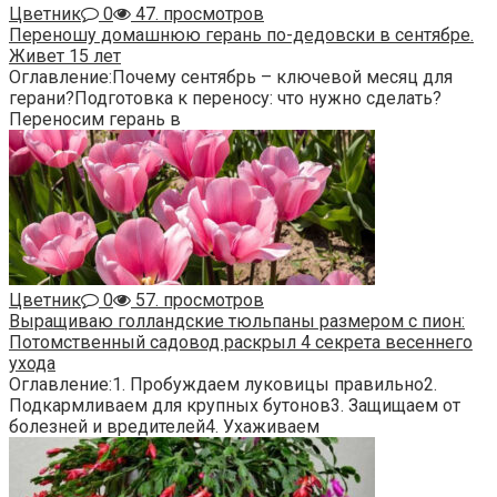
Цветник
0
47. просмотров
Переношу домашнюю герань по-дедовски в сентябре.
Живет 15 лет
Оглавление:Почему сентябрь – ключевой месяц для
герани?Подготовка к переносу: что нужно сделать?
Переносим герань в
Цветник
0
57. просмотров
Выращиваю голландские тюльпаны размером с пион:
Потомственный садовод раскрыл 4 секрета весеннего
ухода
Оглавление:1. Пробуждаем луковицы правильно2.
Подкармливаем для крупных бутонов3. Защищаем от
болезней и вредителей4. Ухаживаем