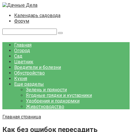
Перейти
к
Календарь садовода
контенту
Форум
Поиск:
Главная
Огород
Сад
Цветник
Вредители и болезни
Обустройство
Кухня
Еще разделы
Зелень и пряности
Ягодные грядки и кустарники
Удобрения и подкормки
Животноводство
Главная страница
Как без ошибок пересадить