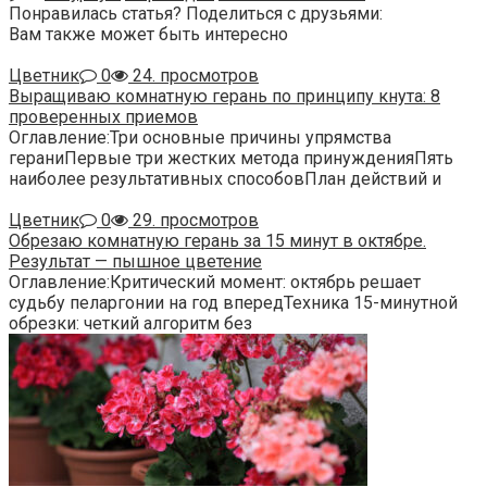
Понравилась статья? Поделиться с друзьями:
Вам также может быть интересно
Цветник
0
24. просмотров
Выращиваю комнатную герань по принципу кнута: 8
проверенных приемов
Оглавление:Три основные причины упрямства
гераниПервые три жестких метода принужденияПять
наиболее результативных способовПлан действий и
Цветник
0
29. просмотров
Обрезаю комнатную герань за 15 минут в октябре.
Результат — пышное цветение
Оглавление:Критический момент: октябрь решает
судьбу пеларгонии на год впередТехника 15-минутной
обрезки: четкий алгоритм без