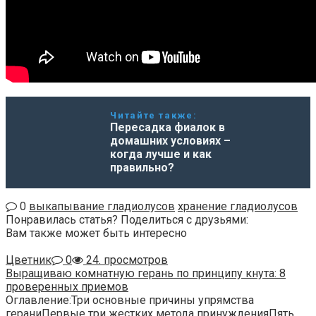
Читайте также:
Пересадка фиалок в
домашних условиях –
когда лучше и как
правильно?
0
выкапывание гладиолусов
хранение гладиолусов
Понравилась статья? Поделиться с друзьями:
Вам также может быть интересно
Цветник
0
24. просмотров
Выращиваю комнатную герань по принципу кнута: 8
проверенных приемов
Оглавление:Три основные причины упрямства
гераниПервые три жестких метода принужденияПять