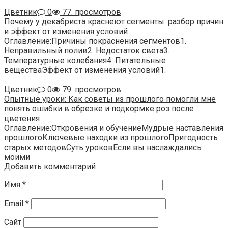
Цветник
0
77. просмотров
Почему у декабриста краснеют сегменты: разбор причин
и эффект от изменения условий
Оглавление:Причины покраснения сегментов1.
Неправильный полив2. Недостаток света3.
Температурные колебания4. Питательные
веществаЭффект от изменения условий1.
Цветник
0
79. просмотров
Опытные уроки: Как советы из прошлого помогли мне
понять ошибки в обрезке и подкормке роз после
цветения
Оглавление:Откровения и обучениеМудрые наставления
прошлогоКлючевые находки из прошлогоПригодность
старых методовСуть уроковЕсли вы наслаждались
моими
Добавить комментарий
Имя
*
Email
*
Сайт