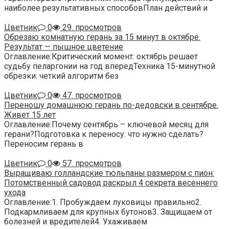
наиболее результативных способовПлан действий и
Цветник
0
29. просмотров
Обрезаю комнатную герань за 15 минут в октябре.
Результат — пышное цветение
Оглавление:Критический момент: октябрь решает
судьбу пеларгонии на год впередТехника 15-минутной
обрезки: четкий алгоритм без
Цветник
0
47. просмотров
Переношу домашнюю герань по-дедовски в сентябре.
Живет 15 лет
Оглавление:Почему сентябрь – ключевой месяц для
герани?Подготовка к переносу: что нужно сделать?
Переносим герань в
Цветник
0
57. просмотров
Выращиваю голландские тюльпаны размером с пион:
Потомственный садовод раскрыл 4 секрета весеннего
ухода
Оглавление:1. Пробуждаем луковицы правильно2.
Подкармливаем для крупных бутонов3. Защищаем от
болезней и вредителей4. Ухаживаем