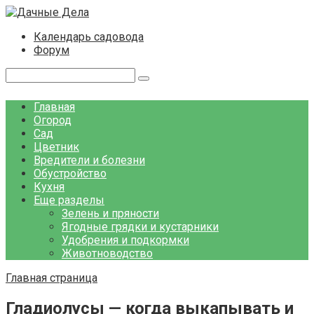
Перейти
к
Календарь садовода
контенту
Форум
Поиск:
Главная
Огород
Сад
Цветник
Вредители и болезни
Обустройство
Кухня
Еще разделы
Зелень и пряности
Ягодные грядки и кустарники
Удобрения и подкормки
Животноводство
Главная страница
Гладиолусы — когда выкапывать и