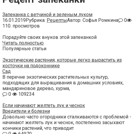
Запеканка с ветчиной и зеленым луком
16.01.2019
Рубрика:
Рецепты
Автор:
Софья Ромкина
0
110. просмотров
Порадуйте своих внуков этой запеканкой
Читать полностью
Популярные статьи
Экзотические растения, которые легко вырастить из
косточки на подоконнике
Сад
В перечне экзотических растительных культур,
подходящих для выращивания в домашних условиях,
мандариновое дерево, хурма,
0
109234
Если начинают желтеть лук и чеснок
Вредители и болезни
Довольно часто огородники сталкиваются с проблемой -
начинают желтеть лук и чеснок, постепенно засыхают
кончики растений, что приводит
0
64970