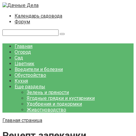
Перейти
к
Календарь садовода
контенту
Форум
Поиск:
Главная
Огород
Сад
Цветник
Вредители и болезни
Обустройство
Кухня
Еще разделы
Зелень и пряности
Ягодные грядки и кустарники
Удобрения и подкормки
Животноводство
Главная страница
Рецепт запеканки