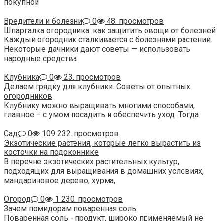
покупной
Вредители и болезни
0
48. просмотров
Шпаргалка огородника: как защитить овощи от болезней
Каждый огородник сталкивается с болезнями растений.
Некоторые дачники дают советы — использовать
народные средства
Клубника
0
23. просмотров
Делаем грядку для клубники. Советы от опытных
огородников
Клубнику можно выращивать многими способами,
главное – с умом посадить и обеспечить уход. Тогда
Сад
0
109 232. просмотров
Экзотические растения, которые легко вырастить из
косточки на подоконнике
В перечне экзотических растительных культур,
подходящих для выращивания в домашних условиях,
мандариновое дерево, хурма,
Огород
0
1 230. просмотров
Зачем помидорам поваренная соль
Поваренная соль - продукт, широко применяемый не