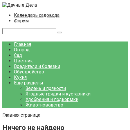
Перейти
к
Календарь садовода
контенту
Форум
Поиск:
Главная
Огород
Сад
Цветник
Вредители и болезни
Обустройство
Кухня
Еще разделы
Зелень и пряности
Ягодные грядки и кустарники
Удобрения и подкормки
Животноводство
Главная страница
Ничего не найдено