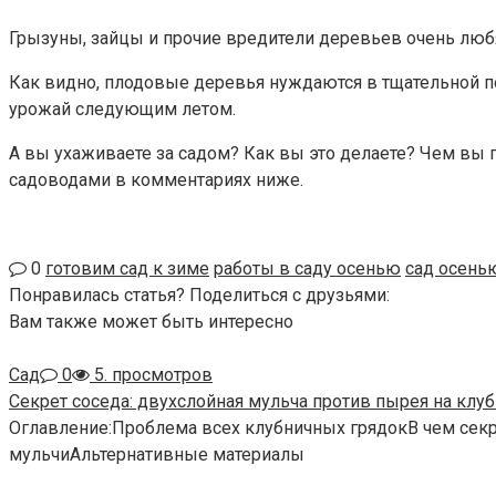
Грызуны, зайцы и прочие вредители деревьев очень люб
Как видно, плодовые деревья нуждаются в тщательной п
урожай следующим летом.
А вы ухаживаете за садом? Как вы это делаете? Чем вы
садоводами в комментариях ниже.
0
готовим сад к зиме
работы в саду осенью
сад осень
Понравилась статья? Поделиться с друзьями:
Вам также может быть интересно
Сад
0
5. просмотров
Секрет соседа: двухслойная мульча против пырея на клу
Оглавление:Проблема всех клубничных грядокВ чем сек
мульчиАльтернативные материалы