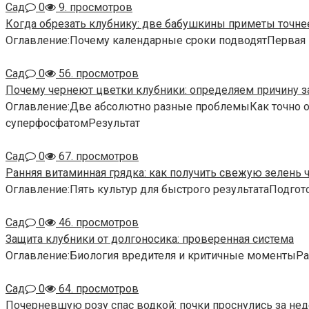
Сад
0
9. просмотров
Когда обрезать клубнику: две бабушкины приметы точне
Оглавление:Почему календарные сроки подводятПервая п
Сад
0
56. просмотров
Почему чернеют цветки клубники: определяем причину з
Оглавление:Две абсолютно разные проблемыКак точно о
суперфосфатомРезультат
Сад
0
67. просмотров
Ранняя витаминная грядка: как получить свежую зелень 
Оглавление:Пять культур для быстрого результатаПодгот
Сад
0
46. просмотров
Защита клубники от долгоносика: проверенная система
Оглавление:Биология вредителя и критичные моментыР
Сад
0
64. просмотров
Почерневшую розу спас водкой: почки проснулись за не