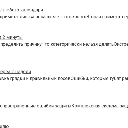
е любого календаря
римета: листва показывает готовностьВторая примета: с
а 2 минуты
пределить причинуЧто категорически нельзя делатьЭкст
через 2 недели
овка грядки и правильный посевОшибки, которые губят ра
аспространенные ошибки защитыКомплексная система защ
делю