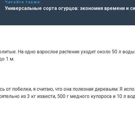
Читайте также:
Универсальные сорта огурцов: экономия времени и си
литые. На одно взрослое растение уходит около 50 л воды
о 1 м.
сь от побелки, я считаю, что она полезная деревьям. Я ис
тельно из 3 кг извести, 500 г медного купороса и 10 л во