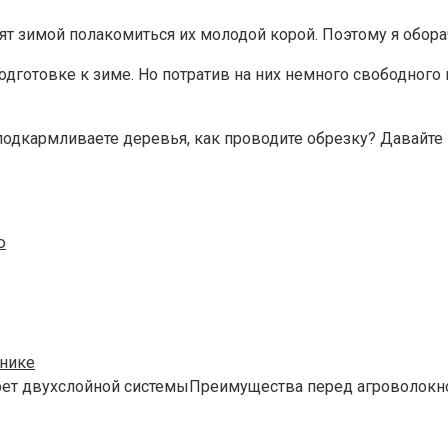
ят зимой полакомиться их молодой корой. Поэтому я обо
одготовке к зиме. Но потратив на них немного свободног
 подкармливаете деревья, как проводите обрезку? Давай
ю
бнике
рет двухслойной системыПреимущества перед агроволокн