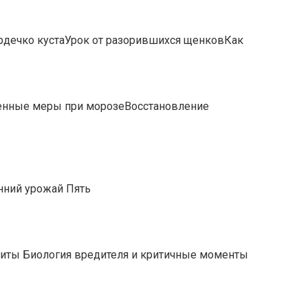
ердечко кустаУрок от разорившихся щенковКак
ренные меры при морозеВосстановление
нний урожай Пять
иты Биология вредителя и критичные моменты