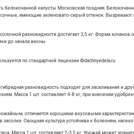
ть белокочанной капусты Московская поздняя. Белокочанн
тья сочные, имеющие зеленовато-серый оттенок. Вызревают 
солочной разновидности достигает 3,5 кг. Форма кочанов о
ики до начала весны.
льзуется по стандартной лицензии ©dachnyedela.ru
ибридная разновидность подходит для засаливания и други
ням. Масса 1 шт. составляет 4-8 кг, при внесении удобрени
ожайным, отличается хорошими вкусовыми характеристикам
я в засолке. Овощная культура устойчива к болезням, насе
ца. Масса 1 шт. составляет 2-3,5 кг. Урожай может хранит