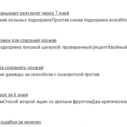
казывает результат через 7 дней
ния зольных подкормокПростая схема подкормки золойУси
рмки для спасения урожая
Подкормка луковой шелухой: проверенный рецептХвойный 
ба сохранить урожай
 не дважды за сезонЗола с сывороткой против
все за 6 дней
мСпособ второй: ящик со зрелым фруктомДва критических
е ошибки за неделю