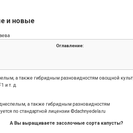
е и новые
аева
Оглавление:
еспелым, а также гибридным разновидностям овощной куль
 и т. д.
озднеспелым, а также гибридным разновидностям
ется по стандартной лицензии ©dachnyedela.ru
А Вы выращиваете засолочные сорта капусты?