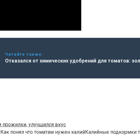
Читайте также:
Отказался от химических удобрений для томатов: зол
и прожилки, улучшился вкус
хКак понял что томатам нужен калийКалийные подкормки 