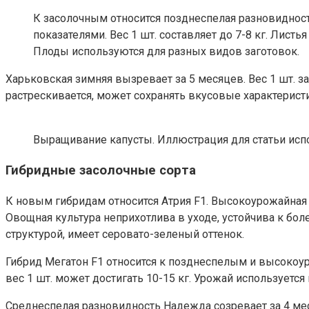
К засолочным относится позднеспелая разновиднос
показателями. Вес 1 шт. составляет до 7-8 кг. Лис
Плоды используются для разных видов заготовок.
Харьковская зимняя вызревает за 5 месяцев. Вес 1 шт. за
растрескивается, может сохранять вкусовые характерист
Выращивание капусты. Иллюстрация для статьи испо
Гибридные засолочные сорта
К новым гибридам относится Атрия F1. Высокоурожайная г
Овощная культура неприхотлива в уходе, устойчива к болез
структурой, имеет серовато-зеленый оттенок.
Гибрид Мегатон F1 относится к позднеспелым и высокоур
вес 1 шт. может достигать 10-15 кг. Урожай используетс
Среднеспелая разновидность Надежда созревает за 4 меся