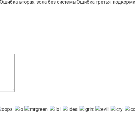
Ошибка вторая: зола без системыОшибка третья: подкормк