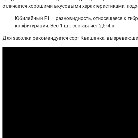
отличается хорошими вкусовыми характеристиками, подхо
Юбилейный F1 — разновидность, относящаяся к гиб
конфигурации. Вес 1 шт. составляет 2,5-4 кг.
Для засолки рекомендуется сорт Квашенка, вызревающий з