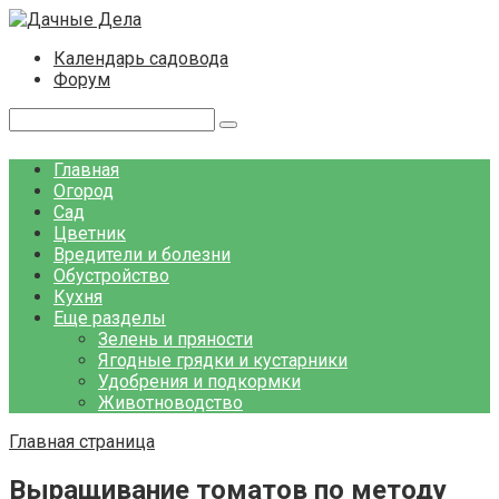
Перейти
к
Календарь садовода
контенту
Форум
Поиск:
Главная
Огород
Сад
Цветник
Вредители и болезни
Обустройство
Кухня
Еще разделы
Зелень и пряности
Ягодные грядки и кустарники
Удобрения и подкормки
Животноводство
Главная страница
Выращивание томатов по методу