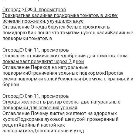
Огород
0
3. просмотров
Трехкратная калийная подкормка томатов в июле:
исчезли прожилки, улучшился вкус
Оглавление:Откуда берутся белые прожилки в
помидорахКак понял что томатам нужен калийКалийные
подкормки томатов в
Огород
0
11. просмотров
Отказался от химических удобрений для томатов: зола
показывает результат через 7 дней
Оглавление:Переход на натуральные
подкормкиОграничения зольных подкормокПростая
схема подкормки золойУсиленная формула с крапивой и
борной
Огород
0
11. просмотров
Огурцы желтеют в разгар сезона: две натуральные
подкормки для спасения урожая
Оглавление:Почему листья желтеют на здоровых
кустахПодкормка луковой шелухой: проверенный
рецептХвойный настой как
альтернативаДополнительный уход