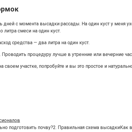
ормок
дней с момента высадки рассады. На один куст у меня ухо
 литра смеси на один куст.
ход средства — два литра на один куст.
Проводить процедуру лучше в утренние или вечерние час
воем участке, попробуйте и вы это простое и натуральное
сионалов
ильно подготовить почву?2. Правильная схема высадкиКак