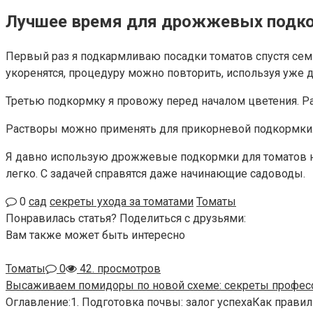
Лучшее время для дрожжевых подк
Первый раз я подкармливаю посадки томатов спустя семь 
укоренятся, процедуру можно повторить, используя уже до
Третью подкормку я провожу перед началом цветения. Рас
Растворы можно применять для прикорневой подкормки. 
Я давно использую дрожжевые подкормки для томатов на с
легко. С задачей справятся даже начинающие садоводы.
0
сад
секреты ухода за томатами
Томаты
Понравилась статья? Поделиться с друзьями:
Вам также может быть интересно
Томаты
0
42. просмотров
Высаживаем помидоры по новой схеме: секреты профес
Оглавление:1. Подготовка почвы: залог успехаКак прав