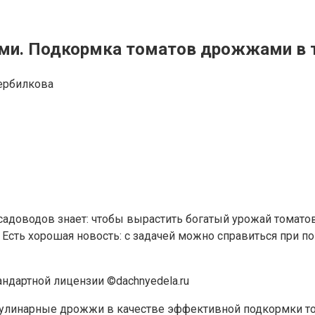
ами. Подкормка томатов дрожжами в 
ербилкова
садоводов знает: чтобы вырастить богатый урожай томатов
 Есть хорошая новость: с задачей можно справиться при п
андартной лицензии ©dachnyedela.ru
кулинарные дрожжи в качестве эффективной подкормки то