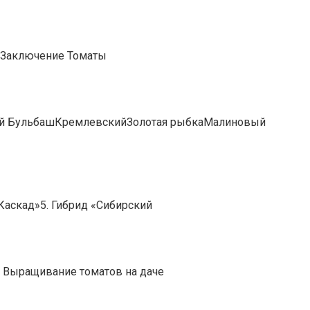
льЗаключение Томаты
кий БульбашКремлевскийЗолотая рыбкаМалиновый
Каскад»5. Гибрид «Сибирский
 Выращивание томатов на даче