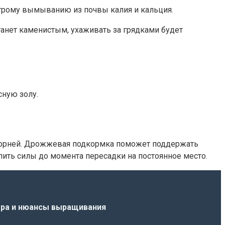
строму вымыванию из почвы калия и кальция.
танет каменистым, ухаживать за грядками будет
сную золу.
ю корней. Дрожжевая подкормка поможет поддержать
ить силы до момента пересадки на постоянное место.
ора и нюансы выращивания