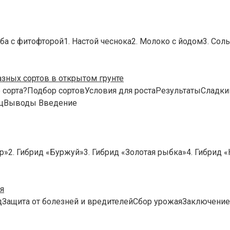
ба с фитофторой1. Настой чеснока2. Молоко с йодом3. Со
азных сортов в открытом грунте
сорта?Подбор сортовУсловия для ростаРезультатыСлад
нцВыводы Введение
»2. Гибрид «Буржуй»3. Гибрид «Золотая рыбка»4. Гибрид «
я
дЗащита от болезней и вредителейСбор урожаяЗаключение