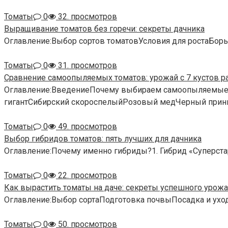
Томаты
0
32. просмотров
Выращивание томатов без горечи: секреты дачника
Оглавление:Выбор сортов томатовУсловия для ростаБорь
Томаты
0
31. просмотров
Сравнение самоопыляемых томатов: урожай с 7 кустов р
Оглавление:ВведениеПочему выбираем самоопыляемые 
гигантСибирский скороспелыйРозовый медЧерный при
Томаты
0
49. просмотров
Выбор гибридов томатов: пять лучших для дачника
Оглавление:Почему именно гибриды?1. Гибрид «Суперстар
Томаты
0
22. просмотров
Как вырастить томаты на даче: секреты успешного урожа
Оглавление:Выбор сортаПодготовка почвыПосадка и ухо
Томаты
0
50. просмотров