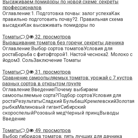
Высаживаем помидоры по новой схеме: секреты
профессионалов
Оглавление:1. Подготовка почвы: залог успехаКак
правильно подготовить почву?2. Правильная схема
высадкиКак высаживать помидоры по
Томаты
0
32. просмотров
Выращивание томатов без горечи: секреты дачника
Оглавление:Выбор сортов томатовУсловия для
ростаБорьба с фитофторой1. Настой чеснока2. Молоко с
йодом3. СольЗаключение Томаты
Томаты
0
31. просмотров
Сравнение самоопыляемых томатов: урожай с 7 кустов
разных сортов в открытом грунте
Оглавление:ВведениеПочему выбираем
самоопыляемые сорта?Подбор сортовУсловия для
ростаРезультатыСладкий БульбашКремлевскийЗолотая
рыбкаМалиновый гигантСибирский
скороспелыйРозовый медЧерный принцВыводы
Введение
Томаты
0
49. просмотров
Выбор гибридов томатов: пять лучших для дачника