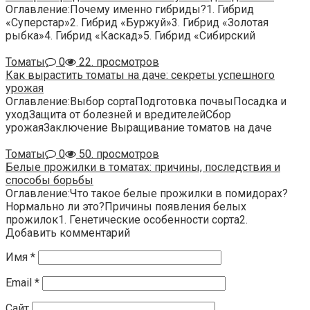
Оглавление:Почему именно гибриды?1. Гибрид
«Суперстар»2. Гибрид «Буржуй»3. Гибрид «Золотая
рыбка»4. Гибрид «Каскад»5. Гибрид «Сибирский
Томаты
0
22. просмотров
Как вырастить томаты на даче: секреты успешного
урожая
Оглавление:Выбор сортаПодготовка почвыПосадка и
уходЗащита от болезней и вредителейСбор
урожаяЗаключение Выращивание томатов на даче
Томаты
0
50. просмотров
Белые прожилки в томатах: причины, последствия и
способы борьбы
Оглавление:Что такое белые прожилки в помидорах?
Нормально ли это?Причины появления белых
прожилок1. Генетические особенности сорта2.
Добавить комментарий
Имя
*
Email
*
Сайт