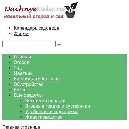
Перейти
к
контенту
Календарь садовода
Форум
Поиск:
Главная
Огород
Сад
Цветник
Вредители и болезни
Обустройство
Кухня
Еще разделы
Зелень и пряности
Ягодные грядки и кустарники
Удобрения и подкормки
Животноводство
Главная страница