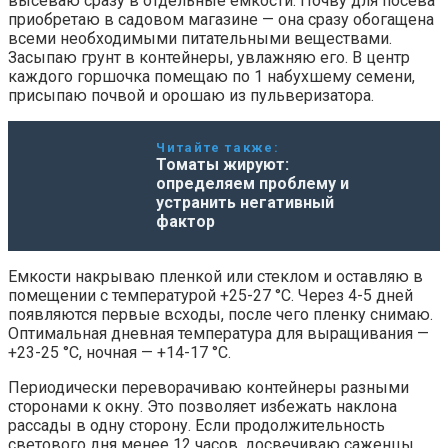
высеваю сразу в отдельные емкости. Почву для посева
приобретаю в садовом магазине — она сразу обогащена
всеми необходимыми питательными веществами.
Засыпаю грунт в контейнеры, увлажняю его. В центр
каждого горшочка помещаю по 1 набухшему семени,
присыпаю почвой и орошаю из пульверизатора.
Читайте также:
Томаты жируют:
определяем проблему и
устранить негативный
фактор
Емкости накрываю пленкой или стеклом и оставляю в
помещении с температурой +25-27 °С. Через 4-5 дней
появляются первые всходы, после чего пленку снимаю.
Оптимальная дневная температура для выращивания —
+23-25 °С, ночная — +14-17 °С.
Периодически переворачиваю контейнеры разными
сторонами к окну. Это позволяет избежать наклона
рассады в одну сторону. Если продолжительность
светового дня менее 12 часов, досвечиваю саженцы