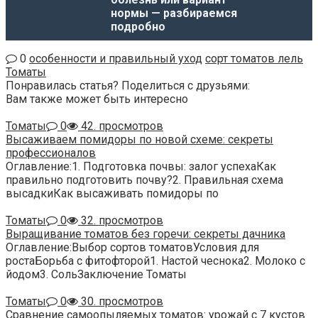
нормы — разбираемся
подробно
0
особенности и правильный уход
сорт томатов лель
Томаты
Понравилась статья? Поделиться с друзьями:
Вам также может быть интересно
Томаты
0
42. просмотров
Высаживаем помидоры по новой схеме: секреты
профессионалов
Оглавление:1. Подготовка почвы: залог успехаКак
правильно подготовить почву?2. Правильная схема
высадкиКак высаживать помидоры по
Томаты
0
32. просмотров
Выращивание томатов без горечи: секреты дачника
Оглавление:Выбор сортов томатовУсловия для
ростаБорьба с фитофторой1. Настой чеснока2. Молоко с
йодом3. СольЗаключение Томаты
Томаты
0
30. просмотров
Сравнение самоопыляемых томатов: урожай с 7 кустов