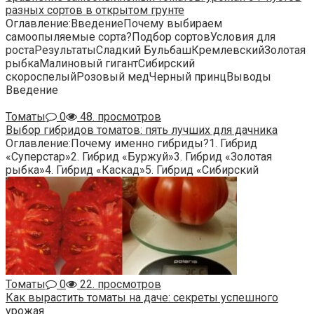
разных сортов в открытом грунте
Оглавление:ВведениеПочему выбираем
самоопыляемые сорта?Подбор сортовУсловия для
ростаРезультатыСладкий БульбашКремлевскийЗолотая
рыбкаМалиновый гигантСибирский
скороспелыйРозовый медЧерный принцВыводы
Введение
Томаты
0
48. просмотров
Выбор гибридов томатов: пять лучших для дачника
Оглавление:Почему именно гибриды?1. Гибрид
«Суперстар»2. Гибрид «Буржуй»3. Гибрид «Золотая
рыбка»4. Гибрид «Каскад»5. Гибрид «Сибирский
Томаты
0
22. просмотров
Как вырастить томаты на даче: секреты успешного
урожая