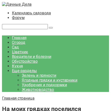
Перейти
к
Календарь садовода
контенту
Форум
Поиск:
Главная
Огород
Сад
Цветник
Вредители и болезни
Обустройство
Кухня
Еще разделы
Зелень и пряности
Ягодные грядки и кустарники
Удобрения и подкормки
Животноводство
Главная страница
На моих грядках поселился