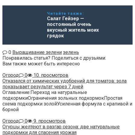
Читайте также:
Салат Гейзер —
постоянный очень
вкусный житель моих
грядок
0
Выращивание зелени
зелень
Понравилась статья? Поделиться с друзьями:
Вам также может быть интересно
Огород
0
10. просмотров
Отказался от химических удобрений для томатов: зола
показывает результат через 7 дней
Оглавление:Переход на натуральные
подкормкиОграничения зольных подкормокПростая
схема подкормки золойУсиленная формула с крапивой и
борной
Огород
0
9. просмотров
Огурцы желтеют в разгар сезона: две натуральные
подкормки для спасения урожая