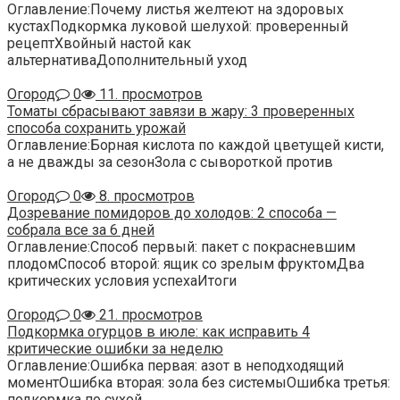
Оглавление:Почему листья желтеют на здоровых
кустахПодкормка луковой шелухой: проверенный
рецептХвойный настой как
альтернативаДополнительный уход
Огород
0
11. просмотров
Томаты сбрасывают завязи в жару: 3 проверенных
способа сохранить урожай
Оглавление:Борная кислота по каждой цветущей кисти,
а не дважды за сезонЗола с сывороткой против
Огород
0
8. просмотров
Дозревание помидоров до холодов: 2 способа —
собрала все за 6 дней
Оглавление:Способ первый: пакет с покрасневшим
плодомСпособ второй: ящик со зрелым фруктомДва
критических условия успехаИтоги
Огород
0
21. просмотров
Подкормка огурцов в июле: как исправить 4
критические ошибки за неделю
Оглавление:Ошибка первая: азот в неподходящий
моментОшибка вторая: зола без системыОшибка третья:
подкормка по сухой