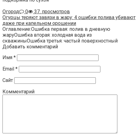
Огород
0
37. просмотров
Огурцы теряют завязи в жару: 4 ошибки полива убивают
даже при капельном орошении
Оглавление:Ошибка первая: полив в дневную
жаруОшибка вторая: холодная вода из
скважиныОшибка третья: частый поверхностный
Добавить комментарий
Имя
*
Email
*
Сайт
Комментарий