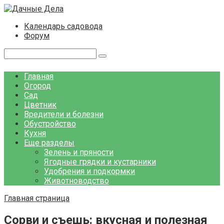
Перейти
к
Календарь садовода
контенту
Форум
Поиск:
Главная
Огород
Сад
Цветник
Вредители и болезни
Обустройство
Кухня
Еще разделы
Зелень и пряности
Ягодные грядки и кустарники
Удобрения и подкормки
Животноводство
Главная страница
Сорви и съешь: вкусная и полезная