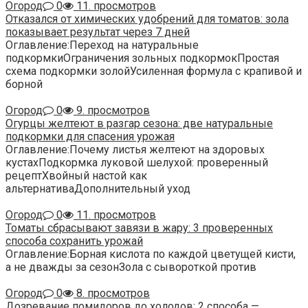
Огород
0
11. просмотров
Отказался от химических удобрений для томатов: зола
показывает результат через 7 дней
Оглавление:Переход на натуральные
подкормкиОграничения зольных подкормокПростая
схема подкормки золойУсиленная формула с крапивой и
борной
Огород
0
9. просмотров
Огурцы желтеют в разгар сезона: две натуральные
подкормки для спасения урожая
Оглавление:Почему листья желтеют на здоровых
кустахПодкормка луковой шелухой: проверенный
рецептХвойный настой как
альтернативаДополнительный уход
Огород
0
11. просмотров
Томаты сбрасывают завязи в жару: 3 проверенных
способа сохранить урожай
Оглавление:Борная кислота по каждой цветущей кисти,
а не дважды за сезонЗола с сывороткой против
Огород
0
8. просмотров
Дозревание помидоров до холодов: 2 способа —