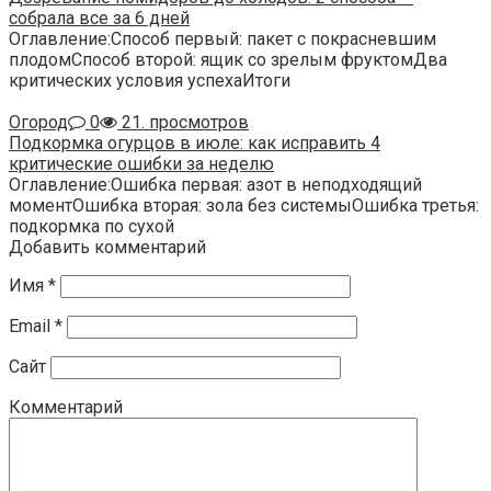
собрала все за 6 дней
Оглавление:Способ первый: пакет с покрасневшим
плодомСпособ второй: ящик со зрелым фруктомДва
критических условия успехаИтоги
Огород
0
21. просмотров
Подкормка огурцов в июле: как исправить 4
критические ошибки за неделю
Оглавление:Ошибка первая: азот в неподходящий
моментОшибка вторая: зола без системыОшибка третья:
подкормка по сухой
Добавить комментарий
Имя
*
Email
*
Сайт
Комментарий