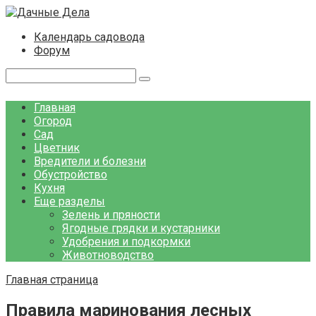
Перейти
к
Календарь садовода
контенту
Форум
Поиск:
Главная
Огород
Сад
Цветник
Вредители и болезни
Обустройство
Кухня
Еще разделы
Зелень и пряности
Ягодные грядки и кустарники
Удобрения и подкормки
Животноводство
Главная страница
Правила маринования лесных