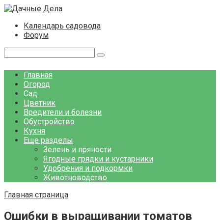
Перейти
к
Календарь садовода
контенту
Форум
Поиск:
Главная
Огород
Сад
Цветник
Вредители и болезни
Обустройство
Кухня
Еще разделы
Зелень и пряности
Ягодные грядки и кустарники
Удобрения и подкормки
Животноводство
Главная страница
Ошибки в выращивании томатов