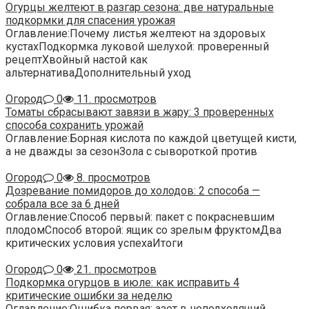
Огурцы желтеют в разгар сезона: две натуральные
подкормки для спасения урожая
Оглавление:Почему листья желтеют на здоровых
кустахПодкормка луковой шелухой: проверенный
рецептХвойный настой как
альтернативаДополнительный уход
Огород
0
11. просмотров
Томаты сбрасывают завязи в жару: 3 проверенных
способа сохранить урожай
Оглавление:Борная кислота по каждой цветущей кисти,
а не дважды за сезонЗола с сывороткой против
Огород
0
8. просмотров
Дозревание помидоров до холодов: 2 способа —
собрала все за 6 дней
Оглавление:Способ первый: пакет с покрасневшим
плодомСпособ второй: ящик со зрелым фруктомДва
критических условия успехаИтоги
Огород
0
21. просмотров
Подкормка огурцов в июле: как исправить 4
критические ошибки за неделю
Оглавление:Ошибка первая: азот в неподходящий