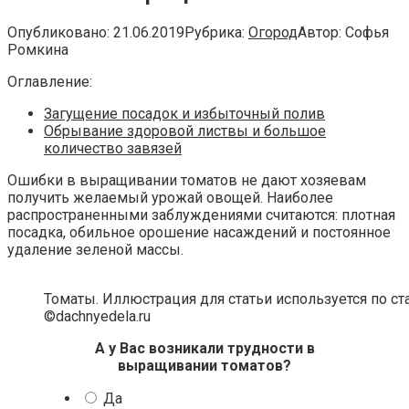
Опубликовано:
21.06.2019
Рубрика:
Огород
Автор:
Софья
Ромкина
Оглавление:
Загущение посадок и избыточный полив
Обрывание здоровой листвы и большое
количество завязей
Ошибки в выращивании томатов не дают хозяевам
получить желаемый урожай овощей. Наиболее
распространенными заблуждениями считаются: плотная
посадка, обильное орошение насаждений и постоянное
удаление зеленой массы.
Томаты. Иллюстрация для статьи используется по с
©dachnyedela.ru
А у Вас возникали трудности в
выращивании томатов?
Да