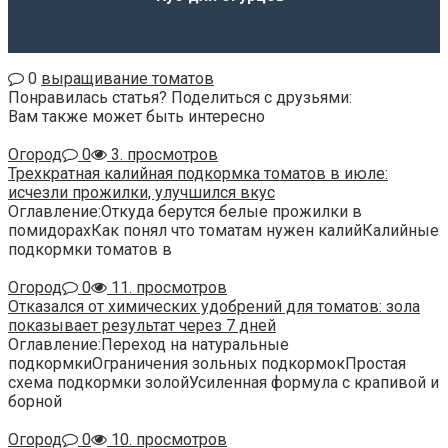
0
выращивание томатов
Понравилась статья? Поделиться с друзьями:
Вам также может быть интересно
Огород
0
3. просмотров
Трехкратная калийная подкормка томатов в июле:
исчезли прожилки, улучшился вкус
Оглавление:Откуда берутся белые прожилки в
помидорахКак понял что томатам нужен калийКалийные
подкормки томатов в
Огород
0
11. просмотров
Отказался от химических удобрений для томатов: зола
показывает результат через 7 дней
Оглавление:Переход на натуральные
подкормкиОграничения зольных подкормокПростая
схема подкормки золойУсиленная формула с крапивой и
борной
Огород
0
10. просмотров