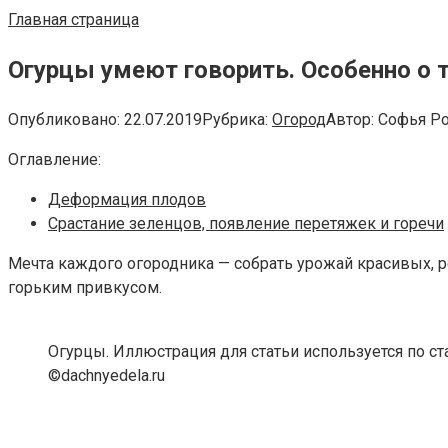
Главная страница
Огурцы умеют говорить. Особенно о т
Опубликовано:
22.07.2019
Рубрика:
Огород
Автор:
Софья Р
Оглавление:
Деформация плодов
Срастание зеленцов, появление перетяжек и горечи
Мечта каждого огородника — собрать урожай красивых, р
горьким привкусом.
Огурцы. Иллюстрация для статьи используется по с
©dachnyedela.ru