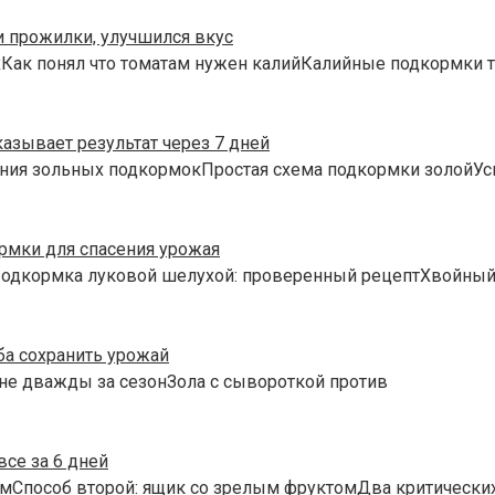
и прожилки, улучшился вкус
хКак понял что томатам нужен калийКалийные подкормки 
казывает результат через 7 дней
ния зольных подкормокПростая схема подкормки золойУси
рмки для спасения урожая
Подкормка луковой шелухой: проверенный рецептХвойный 
ба сохранить урожай
 не дважды за сезонЗола с сывороткой против
все за 6 дней
мСпособ второй: ящик со зрелым фруктомДва критических