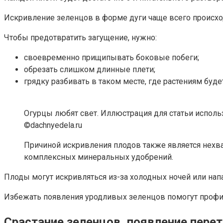
Искривление зеленцов в форме дуги чаще всего происход
Чтобы предотвратить загущение, нужно:
своевременно прищипывать боковые побеги;
обрезать слишком длинные плети;
грядку разбивать в таком месте, где растениям буде
Огурцы любят свет. Иллюстрация для статьи исполь
©dachnyedela.ru
Причиной искривления плодов также является нехва
комплексных минеральных удобрений.
Плоды могут искривляться из-за холодных ночей или напа
Избежать появления уродливых зеленцов помогут профил
Срастание зеленцов, появление перет