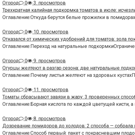
Огород
0
3. просмотров
Трехкратная калийная подкормка томатов в июле: исчезл
Оглавление:Откуда берутся белые прожилки в помидора
Огород
0
10. просмотров
Отказался от химических удобрений для томатов: зола по
Оглавление:Переход на натуральные подкормкиОграниче
Огород
0
9. просмотров
Огурцы желтеют в разгар сезона: две натуральные подко
Оглавление:Почему листья желтеют на здоровых кустах
Огород
0
11. просмотров
Томаты сбрасывают завязи в жару: 3 проверенных спосо
Оглавление:Борная кислота по каждой цветущей кисти, а
Огород
0
8. просмотров
Дозревание помидоров до холодов: 2 способа — собрала 
Оглавление:Способ первый: пакет с покрасневшим плодо