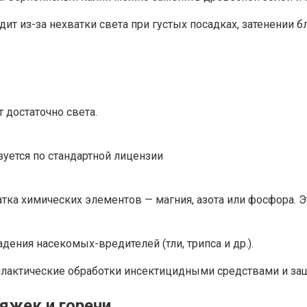
ит из-за нехватки света при густых посадках, затенении 
т достаточно света.
зуется по стандартной лицензии
тка химических элементов — магния, азота или фосфора. 
дения насекомых-вредителей (тли, трипса и др.).
актические обработки инсектицидными средствами и защи
яжек и горечи