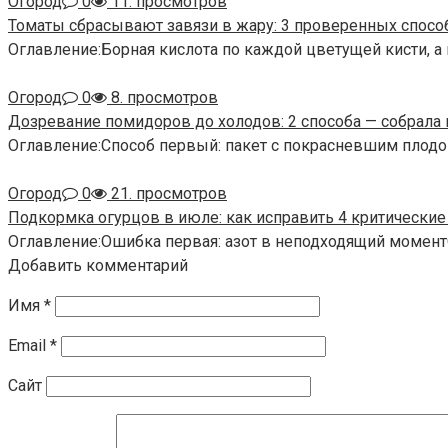
Огород
0
11. просмотров
Томаты сбрасывают завязи в жару: 3 проверенных спосо
Оглавление:Борная кислота по каждой цветущей кисти, а
Огород
0
8. просмотров
Дозревание помидоров до холодов: 2 способа — собрала 
Оглавление:Способ первый: пакет с покрасневшим плодо
Огород
0
21. просмотров
Подкормка огурцов в июле: как исправить 4 критически
Оглавление:Ошибка первая: азот в неподходящий момент
Добавить комментарий
Имя
*
Email
*
Сайт