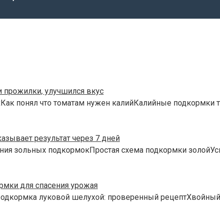
и прожилки, улучшился вкус
хКак понял что томатам нужен калийКалийные подкормки 
казывает результат через 7 дней
ния зольных подкормокПростая схема подкормки золойУси
рмки для спасения урожая
Подкормка луковой шелухой: проверенный рецептХвойный 