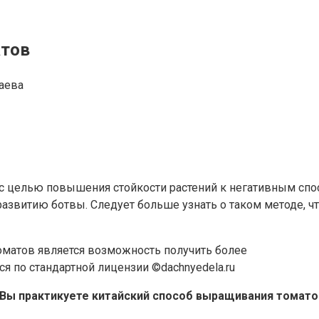
атов
аева
с целью повышения стойкости растений к негативным спос
звитию ботвы. Следует больше узнать о таком методе, чт
матов является возможность получить более
ся по стандартной лицензии ©dachnyedela.ru
 Вы практикуете китайский способ выращивания томато