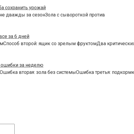
ба сохранить урожай
 не дважды за сезонЗола с сывороткой против
все за 6 дней
мСпособ второй: ящик со зрелым фруктомДва критических
е ошибки за неделю
Ошибка вторая: зола без системыОшибка третья: подкормк