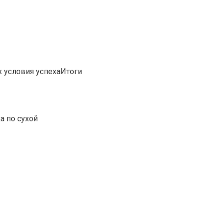
 условия успехаИтоги
а по сухой