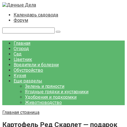
Перейти
к
Календарь садовода
контенту
Форум
Поиск:
Главная
Огород
Сад
Цветник
Вредители и болезни
Обустройство
Кухня
Еще разделы
Зелень и пряности
Ягодные грядки и кустарники
Удобрения и подкормки
Животноводство
Главная страница
Картофель Ред Скарлет — подарок