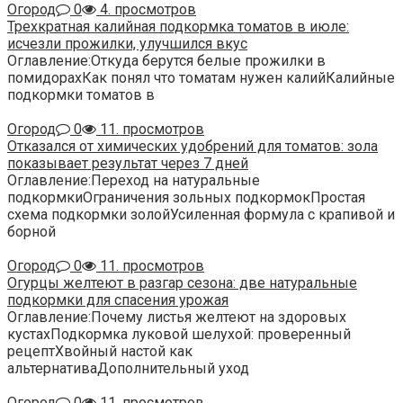
Огород
0
4. просмотров
Трехкратная калийная подкормка томатов в июле:
исчезли прожилки, улучшился вкус
Оглавление:Откуда берутся белые прожилки в
помидорахКак понял что томатам нужен калийКалийные
подкормки томатов в
Огород
0
11. просмотров
Отказался от химических удобрений для томатов: зола
показывает результат через 7 дней
Оглавление:Переход на натуральные
подкормкиОграничения зольных подкормокПростая
схема подкормки золойУсиленная формула с крапивой и
борной
Огород
0
11. просмотров
Огурцы желтеют в разгар сезона: две натуральные
подкормки для спасения урожая
Оглавление:Почему листья желтеют на здоровых
кустахПодкормка луковой шелухой: проверенный
рецептХвойный настой как
альтернативаДополнительный уход
Огород
0
11. просмотров