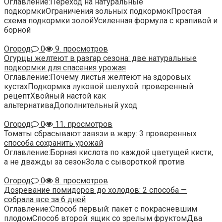
Оглавление:Переход на натуральные
подкормкиОграничения зольных подкормокПростая
схема подкормки золойУсиленная формула с крапивой и
борной
Огород
0
9. просмотров
Огурцы желтеют в разгар сезона: две натуральные
подкормки для спасения урожая
Оглавление:Почему листья желтеют на здоровых
кустахПодкормка луковой шелухой: проверенный
рецептХвойный настой как
альтернативаДополнительный уход
Огород
0
11. просмотров
Томаты сбрасывают завязи в жару: 3 проверенных
способа сохранить урожай
Оглавление:Борная кислота по каждой цветущей кисти,
а не дважды за сезонЗола с сывороткой против
Огород
0
8. просмотров
Дозревание помидоров до холодов: 2 способа —
собрала все за 6 дней
Оглавление:Способ первый: пакет с покрасневшим
плодомСпособ второй: ящик со зрелым фруктомДва