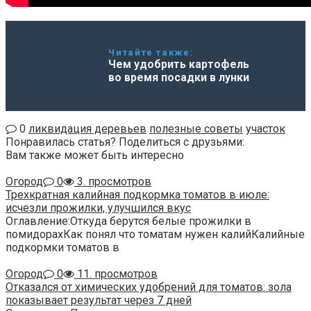
Читайте также:
Чем удобрить картофель
во время посадки в лунки
0
ликвидация деревьев
полезные советы
участок
Понравилась статья? Поделиться с друзьями:
Вам также может быть интересно
Огород
0
3. просмотров
Трехкратная калийная подкормка томатов в июле:
исчезли прожилки, улучшился вкус
Оглавление:Откуда берутся белые прожилки в
помидорахКак понял что томатам нужен калийКалийные
подкормки томатов в
Огород
0
11. просмотров
Отказался от химических удобрений для томатов: зола
показывает результат через 7 дней