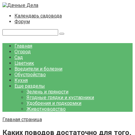
Перейти
к
Календарь садовода
контенту
Форум
Поиск:
Главная
Огород
Сад
Цветник
Вредители и болезни
Обустройство
Кухня
Еще разделы
Зелень и пряности
Ягодные грядки и кустарники
Удобрения и подкормки
Животноводство
Главная страница
Каких поводов достаточно для того,