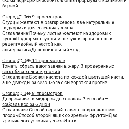
схема подкормки золойУсиленная формула с крапивой и
борной
Огород
0
9. просмотров
Огурцы желтеют в разгар сезона: две натуральные
подкормки для спасения урожая
Оглавление:Почему листья желтеют на здоровых
кустахПодкормка луковой шелухой: проверенный
рецептХвойный настой как
альтернативаДополнительный уход
Огород
0
11. просмотров
Томаты сбрасывают завязи в жару: 3 проверенных
способа сохранить урожай
Оглавление:Борная кислота по каждой цветущей кисти,
а не дважды за сезонЗола с сывороткой против
Огород
0
8. просмотров
Дозревание помидоров до холодов: 2 способа —
собрала все за 6 дней
Оглавление:Способ первый: пакет с покрасневшим
плодомСпособ второй: ящик со зрелым фруктомДва
критических условия успехаИтоги