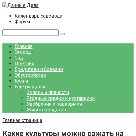
Перейти
к
Календарь садовода
контенту
Форум
Поиск:
Главная
Огород
Сад
Цветник
Вредители и болезни
Обустройство
Кухня
Еще разделы
Зелень и пряности
Ягодные грядки и кустарники
Удобрения и подкормки
Животноводство
Главная страница
Какие культуры можно сажать на