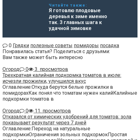
Читайте также:
Я готовлю плодовые
деревья к зиме именно
так. 3 главных шага к
удачной зимовке
0
Грядки
полезные советы
помидоры
посадка
Понравилась статья? Поделиться с друзьями:
Вам также может быть интересно
Огород
0
3. просмотров
Трехкратная калийная подкормка томатов в июле:
исчезли прожилки, улучшился вкус
Оглавление:Откуда берутся белые прожилки в
помидорахКак понял что томатам нужен калийКалийные
подкормки томатов в
Огород
0
11. просмотров
Отказался от химических удобрений для томатов: зола
показывает результат через 7 дней
Оглавление:Переход на натуральные
подкормкиОграничения зольных подкормокПростая