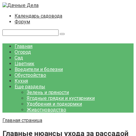
Перейти
к
Календарь садовода
контенту
Форум
Поиск:
Главная
Огород
Сад
Цветник
Вредители и болезни
Обустройство
Кухня
Еще разделы
Зелень и пряности
Ягодные грядки и кустарники
Удобрения и подкормки
Животноводство
Главная страница
Главные нюансы ухода за рассадой