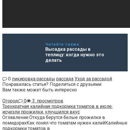
Читайте также:
Высадка рассады в
теплицу: когда нужно это
делать
0
пикировка рассады
рассада
Уход за рассадой
Понравилась статья? Поделиться с друзьями:
Вам также может быть интересно
Огород
0
3. просмотров
Трехкратная калийная подкормка томатов в июле:
исчезли прожилки, улучшился вкус
Оглавление:Откуда берутся белые прожилки в
помидорахКак понял что томатам нужен калийКалийные
подкормки томатов в