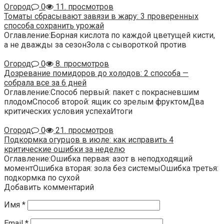
Огород
0
11. просмотров
Томаты сбрасывают завязи в жару: 3 проверенных
способа сохранить урожай
Оглавление:Борная кислота по каждой цветущей кисти,
а не дважды за сезонЗола с сывороткой против
Огород
0
8. просмотров
Дозревание помидоров до холодов: 2 способа —
собрала все за 6 дней
Оглавление:Способ первый: пакет с покрасневшим
плодомСпособ второй: ящик со зрелым фруктомДва
критических условия успехаИтоги
Огород
0
21. просмотров
Подкормка огурцов в июле: как исправить 4
критические ошибки за неделю
Оглавление:Ошибка первая: азот в неподходящий
моментОшибка вторая: зола без системыОшибка третья:
подкормка по сухой
Добавить комментарий
Имя
*
Email
*