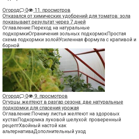
Огород
0
11. просмотров
Отказался от химических удобрений для томатов: зола
показывает результат через 7 дней
Оглавление:Переход на натуральные
подкормкиОграничения зольных подкормокПростая
схема подкормки золойУсиленная формула с крапивой и
борной
Огород
0
9. просмотров
Огурцы желтеют в разгар сезона: две натуральные
подкормки для спасения урожая
Оглавление:Почему листья желтеют на здоровых
кустахПодкормка луковой шелухой: проверенный
рецептХвойный настой как
альтернативаДополнительный уход