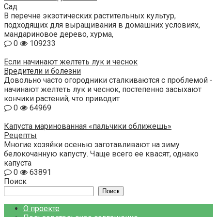
Сад
В перечне экзотических растительных культур,
подходящих для выращивания в домашних условиях,
мандариновое дерево, хурма,
0
109233
Если начинают желтеть лук и чеснок
Вредители и болезни
Довольно часто огородники сталкиваются с проблемой -
начинают желтеть лук и чеснок, постепенно засыхают
кончики растений, что приводит
0
64969
Капуста маринованная «пальчики оближешь»
Рецепты
Многие хозяйки осенью заготавливают на зиму
белокочанную капусту. Чаще всего ее квасят, однако
капуста
0
63891
Поиск
Поиск
О проекте