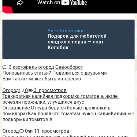
Читайте также:
Подарок для любителей
сладкого перца — сорт
Колобок
0
картофель
огород
Севооборот
Понравилась статья? Поделиться с друзьями:
Вам также может быть интересно
Огород
0
3. просмотров
Трехкратная калийная подкормка томатов в июле:
исчезли прожилки, улучшился вкус
Оглавление:Откуда берутся белые прожилки в
помидорахКак понял что томатам нужен калийКалийные
подкормки томатов в
Огород
0
11. просмотров
Отказался от химических удобрений для томатов: зола