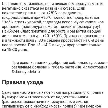
Как слишком высокая, так и низкая температура может
негативно сказаться на развитии кустов. Если
показатели превышают +28°С, замедляется
плодоношение, а при +35°С полностью прекращается.
Чтобы спасти урожай, садоводы используют капельное
орошение (процедура помогает снизить температуру).
Наиболее благоприятной для роста и развития овощей
является температура +20…+30°С. При таких показателях
и влажности почвы 80% семена прорастают на 6-8 день
после посева. При +3…14°С всходы прорастают только
на 18-20 день.
При использовании удобрений соблюдают дозировк
различные болезни и гибель растения. Иллюстрация 
©dachnyedela.ru
Правила ухода
Саженцы часто высыхают из-за неправильного полива.
Культура может засохнуть от недостатки влаги
(растрескавшаяся почва и высушенные листья
сигнализируют о необходимости полива). Чрезмерное