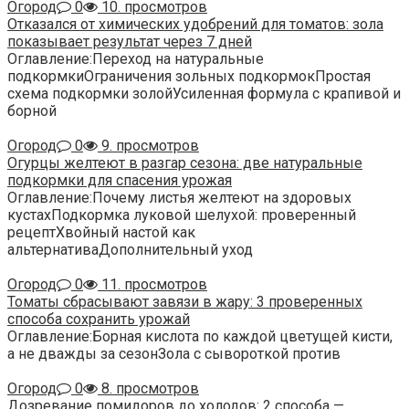
Огород
0
10. просмотров
Отказался от химических удобрений для томатов: зола
показывает результат через 7 дней
Оглавление:Переход на натуральные
подкормкиОграничения зольных подкормокПростая
схема подкормки золойУсиленная формула с крапивой и
борной
Огород
0
9. просмотров
Огурцы желтеют в разгар сезона: две натуральные
подкормки для спасения урожая
Оглавление:Почему листья желтеют на здоровых
кустахПодкормка луковой шелухой: проверенный
рецептХвойный настой как
альтернативаДополнительный уход
Огород
0
11. просмотров
Томаты сбрасывают завязи в жару: 3 проверенных
способа сохранить урожай
Оглавление:Борная кислота по каждой цветущей кисти,
а не дважды за сезонЗола с сывороткой против
Огород
0
8. просмотров
Дозревание помидоров до холодов: 2 способа —