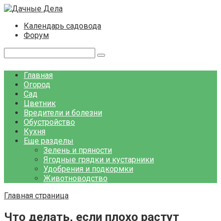
Перейти
к
Календарь садовода
контенту
Форум
Поиск:
Главная
Огород
Сад
Цветник
Вредители и болезни
Обустройство
Кухня
Еще разделы
Зелень и пряности
Ягодные грядки и кустарники
Удобрения и подкормки
Животноводство
Главная страница
Что делать, если плохо растут