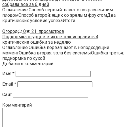
собрала все за 6 дней
Оглавление:Способ первый: пакет с покрасневшим
плодомСпособ второй: ящик со зрелым фруктомДва
критических условия успехаИтоги
Огород
0
21. просмотров
Подкормка огурцов в июле: как исправить 4
критические ошибки за неделю
Оглавление:Ошибка первая: азот в неподходящий
моментОшибка вторая: зола без системыОшибка третья:
подкормка по сухой
Добавить комментарий
Имя
*
Email
*
Сайт
Комментарий