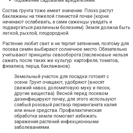
поражение садовыми вредителями.
Состав грунта тоже имеет значение. Плохо растут
баклажаны на тяжелой глинистой почве (корни
начинают ослабевать, а сами саженцы увядать и
подвергаться различным болезням). Земля должна быть
легкой, рыхлой, плодородной.
Растение любит свет и не терпит затенения, поэтому для
посева семян выбирают солнечное место. Обязательно
учитывают принципы севооборота (пасленовые нельзя
сажать после таких же культур: картофеля, томатов,
физалиса, перца, баклажанов).
Земельный участок для посадки готовят с
осени. Грунт очищают, удобряют (вносят
свежий навоз, доломитовую муку и песок,
другие вещества). Весной перед посевом
дезинфицируют почву, для этого используют
слабый розовый раствор перманганата калия
или иные средства. Профилактическая
обработка земли помогает избежать
заражения растений инфекционными
заболеваниями.