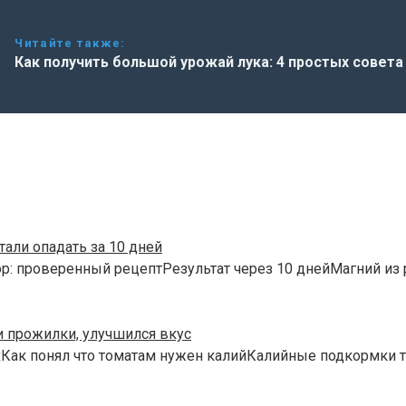
Читайте также:
Как получить большой урожай лука: 4 простых совета
али опадать за 10 дней
р: проверенный рецептРезультат через 10 днейМагний из 
и прожилки, улучшился вкус
хКак понял что томатам нужен калийКалийные подкормки 