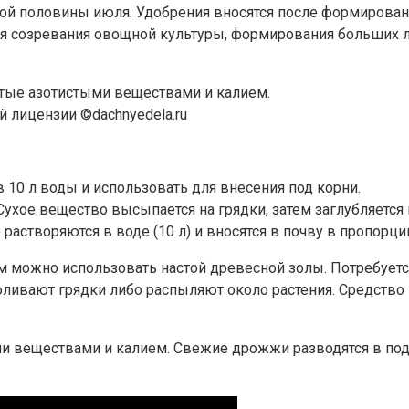
й половины июля. Удобрения вносятся после формировани
ия созревания овощной культуры, формирования больших 
тые азотистыми веществами и калием.
й лицензии ©dachnyedela.ru
 в 10 л воды и использовать для внесения под корни.
ухое вещество высыпается на грядки, затем заглубляется в
.) растворяются в воде (10 л) и вносятся в почву в пропорции
можно использовать настой древесной золы. Потребуется з
поливают грядки либо распыляют около растения. Средство
ществами и калием. Свежие дрожжи разводятся в подогрет