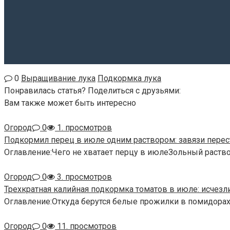
0
Выращивание лука
Подкормка лука
Понравилась статья? Поделиться с друзьями:
Вам также может быть интересно
Огород
0
1. просмотров
Подкормил перец в июле одним раствором: завязи перест
Оглавление:Чего не хватает перцу в июлеЗольный раство
Огород
0
3. просмотров
Трехкратная калийная подкормка томатов в июле: исчезл
Оглавление:Откуда берутся белые прожилки в помидора
Огород
0
11. просмотров