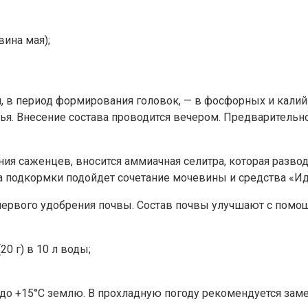
вина мая);
м, в период формирования головок, — в фосфорных и кали
я. Внесение состава проводится вечером. Предварительно
ания саженцев, вносится аммиачная селитра, которая развод
а подкормки подойдет сочетание мочевины и средства «Идеа
е первого удобрения почвы. Состав почвы улучшают с по
0 г) в 10 л воды;
о +15°C землю. В прохладную погоду рекомендуется заме