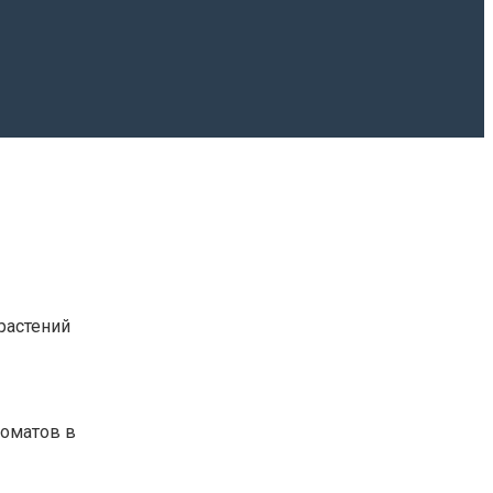
растений
томатов в