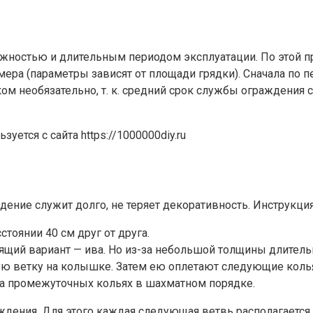
жностью и длительным периодом эксплуатации. По этой пр
ера (параметры зависят от площади грядки). Сначала по 
м необязательно, т. к. средний срок службы ограждения со
ется с сайта https://1000000diy.ru
дение служит долго, не теряет декоративность. Инструкци
стоянии 40 см друг от друга.
дящий вариант — ива. Но из-за небольшой толщины длитель
 ветку на колышке. Затем ею оплетают следующие колья п
 на промежуточных кольях в шахматном порядке.
ждения. Для этого каждая следующая ветвь располагаетс