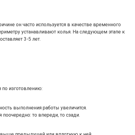
ичине он часто используется в качестве временного
периметру устанавливают колья. На следующем этапе к
ставляет 3-5 лет.
я по изготовлению:
ность выполнения работы увеличится.
оочередно: то впереди, то сзади.
я выше предыдущей или вплотную к ней.