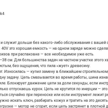
Xk4
, и служит дольше без какого-либо обслуживания с вашей 
ы 40V это хорошая емкость — на одном заряде можно сдел
ризов при распаковке — все необходимое уже есть.
38 см. Для большинства задач на частном участке этого хв
истым, без ощущения, что пила «жует» древесину.
. Износилась — купил замену в ближайшем строительном,
одну задачу. Цепь смазывается во время работы, шина изн
иле. Блокирует движение цепи за доли секунды, если инст
лько отпускаешь курок. Цепь не крутится по инерции — это
ться случайно при переноске или если инструмент лежит р
жно искать ключ, разбирать кожух и тратить на это десять
грузке — мотор не сгорит, если цепь застрянет в плотной 