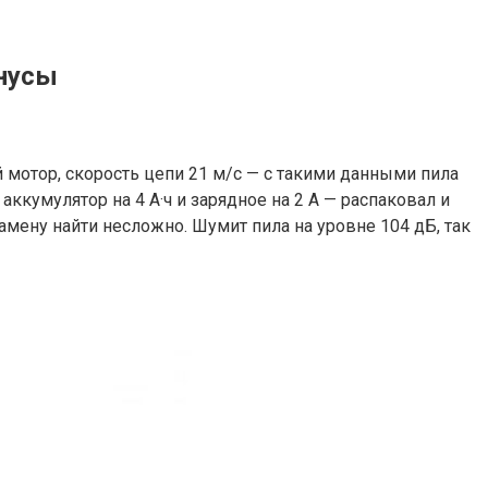
инусы
 мотор, скорость цепи 21 м/с — с такими данными пила
аккумулятор на 4 А·ч и зарядное на 2 А — распаковал и
амену найти несложно. Шумит пила на уровне 104 дБ, так