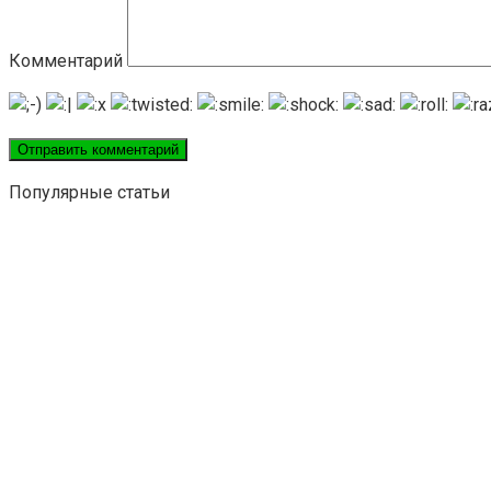
Комментарий
Популярные статьи
Экзотические растения, которые легко вырастить из кос
Сад
В перечне экзотических растительных культур, подходящ
0
109233
Если начинают желтеть лук и чеснок
Вредители и болезни
Довольно часто огородники сталкиваются с проблемой - н
0
64969