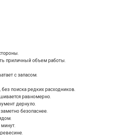
стороны.
ать приличный объем работы.
атает с запасом.
 без поиска редких расходников.
ашивается равномерно.
румент дернуло.
 заметно безопаснее.
ядом.
 минут.
древесине.