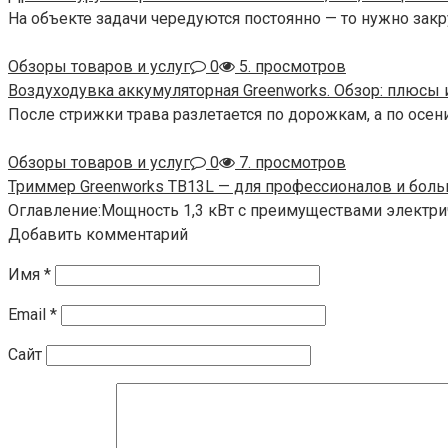
На объекте задачи чередуются постоянно — то нужно закр
Обзоры товаров и услуг
0
5. просмотров
Воздуходувка аккумуляторная Greenworks. Обзор: плюсы
После стрижки трава разлетается по дорожкам, а по осен
Обзоры товаров и услуг
0
7. просмотров
Триммер Greenworks TB13L — для профессионалов и боль
Оглавление:Мощность 1,3 кВт с преимуществами электри
Добавить комментарий
Имя
*
Email
*
Сайт