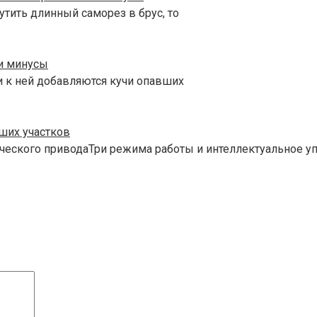
утить длинный саморез в брус, то
 и минусы
и к ней добавляются кучи опавших
ших участков
ческого приводаТри режима работы и интеллектуальное 