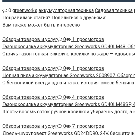
0
greenworks
аккумуляторная техника
Садовая техника
Понравилась статья? Поделиться с друзьями:
Вам также может быть интересно
Обзоры товаров и услуг
0
1. просмотров
Газонокосилка аккумуляторная Greenworks GD40LM48. Об
Стричь газон толкая тяжёлую косилку по жаре — удоволь
Обзоры товаров и услуг
0
1. просмотров
Цепная пила аккумуляторная Greenworks 2008907. Обзор:
С бензопилой всегда одна и та же история: смесь бензина
Обзоры товаров и услуг
0
4. просмотров
Газонокосилка аккумуляторная Greenworks GD40LM48SP, 4
Шесть-восемь соток ручной косилкой убираешь долго, а к
Обзоры товаров и услуг
0
7. просмотров
Дрель-шуруповерт Greenworks GD24DD90, 24V, бесщеточн