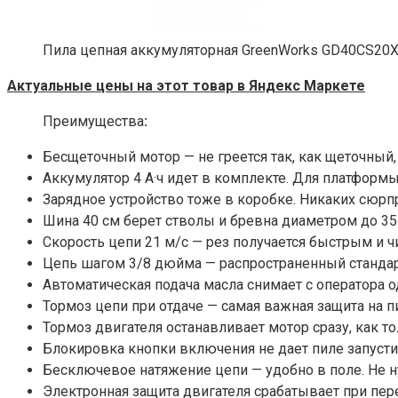
Пила цепная аккумуляторная GreenWorks GD40CS20
Актуальные цены на этот товар в Яндекс Маркете
Преимущества
:
Бесщеточный мотор — не греется так, как щеточный
Аккумулятор 4 А·ч идет в комплекте. Для платформ
Зарядное устройство тоже в коробке. Никаких сюрп
Шина 40 см берет стволы и бревна диаметром до 35–
Скорость цепи 21 м/с — рез получается быстрым и ч
Цепь шагом 3/8 дюйма — распространенный стандарт
Автоматическая подача масла снимает с оператора 
Тормоз цепи при отдаче — самая важная защита на п
Тормоз двигателя останавливает мотор сразу, как то
Блокировка кнопки включения не дает пиле запусти
Бесключевое натяжение цепи — удобно в поле. Не ну
Электронная защита двигателя срабатывает при пере