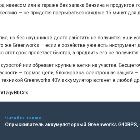
д навесом или в гараже без запаха бензина и продуктов г
 сессию — не придется прерываться каждые 15 минут для 
ил, но без наушников долго работать не получится, уши ус
го же Greenworks — если в хозяйстве уже есть инструмент
 этот срок пролетает быстро, а продлить его не получится.
 сухостой или обрезает крупные ветки на участке. Бесщето
асности — тормоз цепи, блокировка, электронная защита —
 техникой Greenworks 40V, аккумулятор встанет в любой д
2VtzqvBbCrk
Читайте также:
Опрыскиватель аккумуляторный Greenworks G40BPS, 4