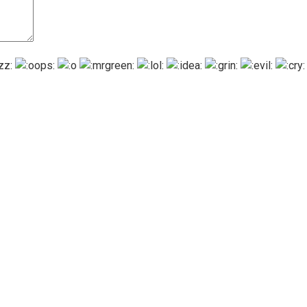
точки на подоконнике
их для выращивания в домашних условиях, мандариновое д
ачинают желтеть лук и чеснок, постепенно засыхают кончи