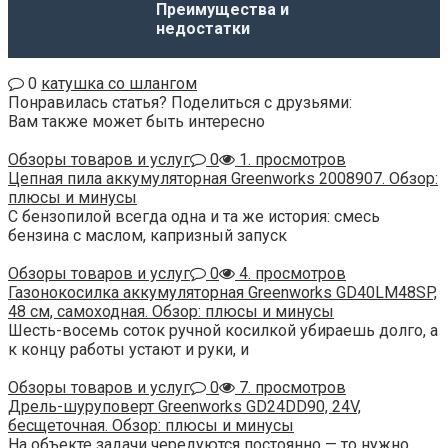
Преимущества и
недостатки
0
катушка со шлангом
Понравилась статья? Поделиться с друзьями:
Вам также может быть интересно
Обзоры товаров и услуг
0
1. просмотров
Цепная пила аккумуляторная Greenworks 2008907. Обзор:
плюсы и минусы
С бензопилой всегда одна и та же история: смесь
бензина с маслом, капризный запуск
Обзоры товаров и услуг
0
4. просмотров
Газонокосилка аккумуляторная Greenworks GD40LM48SP,
48 см, самоходная. Обзор: плюсы и минусы
Шесть-восемь соток ручной косилкой убираешь долго, а
к концу работы устают и руки, и
Обзоры товаров и услуг
0
7. просмотров
Дрель-шуруповерт Greenworks GD24DD90, 24V,
бесщеточная. Обзор: плюсы и минусы
На объекте задачи чередуются постоянно — то нужно