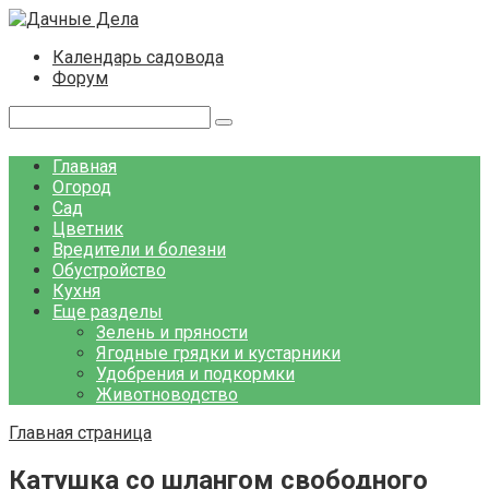
Перейти
к
Календарь садовода
контенту
Форум
Поиск:
Главная
Огород
Сад
Цветник
Вредители и болезни
Обустройство
Кухня
Еще разделы
Зелень и пряности
Ягодные грядки и кустарники
Удобрения и подкормки
Животноводство
Главная страница
Катушка со шлангом свободного