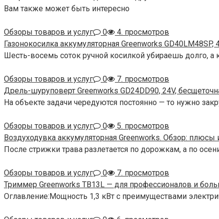
Вам также может быть интересно
Обзоры товаров и услуг
0
4. просмотров
Газонокосилка аккумуляторная Greenworks GD40LM48SP, 4
Шесть-восемь соток ручной косилкой убираешь долго, а к
Обзоры товаров и услуг
0
7. просмотров
Дрель-шуруповерт Greenworks GD24DD90, 24V, бесщеточн
На объекте задачи чередуются постоянно — то нужно закр
Обзоры товаров и услуг
0
5. просмотров
Воздуходувка аккумуляторная Greenworks. Обзор: плюсы
После стрижки трава разлетается по дорожкам, а по осен
Обзоры товаров и услуг
0
7. просмотров
Триммер Greenworks TB13L — для профессионалов и боль
Оглавление:Мощность 1,3 кВт с преимуществами электри