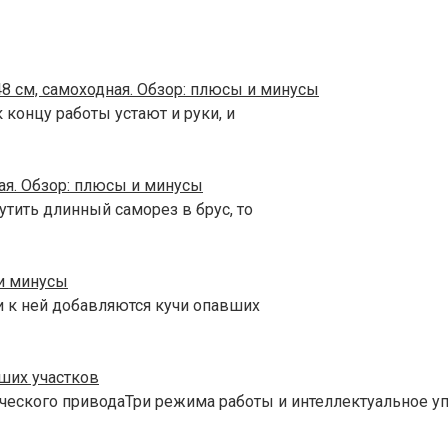
8 см, самоходная. Обзор: плюсы и минусы
 концу работы устают и руки, и
ая. Обзор: плюсы и минусы
утить длинный саморез в брус, то
 и минусы
и к ней добавляются кучи опавших
ших участков
ческого приводаТри режима работы и интеллектуальное 