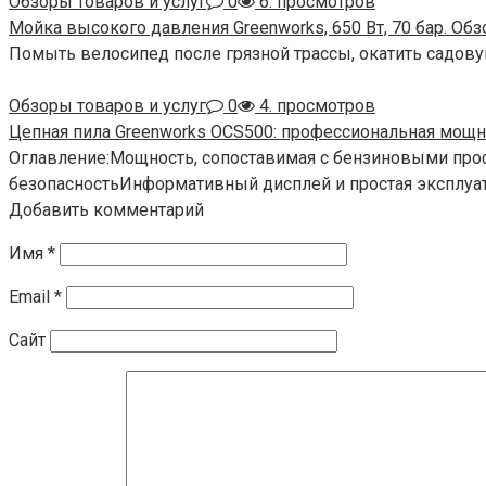
Обзоры товаров и услуг
0
6. просмотров
Мойка высокого давления Greenworks, 650 Вт, 70 бар. Об
Помыть велосипед после грязной трассы, окатить садову
Обзоры товаров и услуг
0
4. просмотров
Цепная пила Greenworks OCS500: профессиональная мощно
Оглавление:Мощность, сопоставимая с бензиновыми пр
безопасностьИнформативный дисплей и простая эксплу
Добавить комментарий
Имя
*
Email
*
Сайт